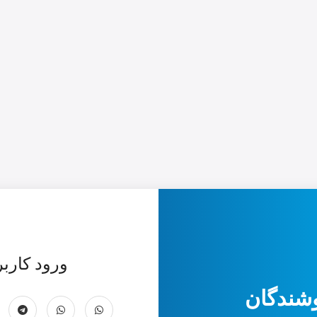
ورود کارب
شندگان
کار