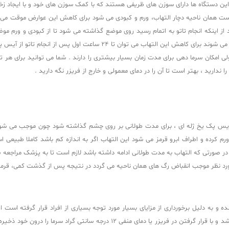
 این دستگاه ها دارای سوزن های ظریفی هستند که با کمک سوزن های خود و با ایجاد 
پوست همان ناحیه دچار التهاب، ورم و کبودی می شود برای کاهش این عوارض موقت می 
 اینکه انجام تاتو به اتمام رسید روی موضع گذاشته می شود تا از کبودی و ورم موضع
 تا 24 ساعت اول پس از انجام تاتو از آیس پک ژله ای استفاده نمود.
امکان سرما دهی برای مدت زمان بسیار بیشتری را دارند . شما می‌ توانید برای هر تعدا
ندارید ، بهتر است تا آن را در دمای معمولی و خارج از فریزر نگه دارید .
ان ایس پک یخ ژله ای ، برای مدت طولانی بر روی چشم گذاشته شود چون موجب می 
در صورتی که التهاب به مدت طولانی ادامه داشته باشد لازم است تا به پزشک مراجعه 
مورد نظر موجب انقباض رگ های همان ناحیه می گردد در نتیجه پس از گذشت کمی، قر
 و به دلیل برخورداری از مزایای بسیار مورد توجه بسیاری از افراد قرار گرفته است ای
پزشکی یک محفظه مقوایی محکم است که درون خود دارای مواد خاصی می باشد و با قرار گر