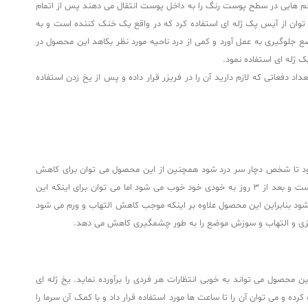
زخم هایی در سطح پوست رنگ را به داخل پوست انتقال می دهند پس از اتمام
توان از آیس پک ژله ای استفاده کرد که در واقع یک خنک کننده است و به
 جلوگیری به عمل آورد و کمی از درد ناحیه مورد نظر بکاهد این محصول در
د دفعاتی که لازم دارید آن را در فریزر قرار داده و پس از یخ زدن استفاده
شود تا شخص دچار سر درد شود همچنین از این محصول می توان برای کاهش
التهاب پس از هاشور ابرو نیز استفاده کرد پس از انجام هاشور ابرو، ابروها ورم کرده و اطراف ابرو قرمز می شود این التهاب اگر به اندازه کم باشد کاملا طبیعی است و بعد از 3 روز به خودی خود خوب می شود اما می توان برای اینکه این
شود بنابراین این محصول علاوه بر اینکه موجب کاهش التهاب و ورم می شود
مزی و التهاب و سوزش موضع را به طور چشمگیری کاهش می دهد.
ن محصول می تواند به خوبی انتظارات هر فردی را برآورده نماید. یخ ژله ای
فتن در فریزر یا دمای منفی 12 درجه سانتی گراد سرما را درون خود ذخیره کرده و می‌ توان آن را تا ساعت ها مورد استفاده قرار داد و با کمک آن سرما را