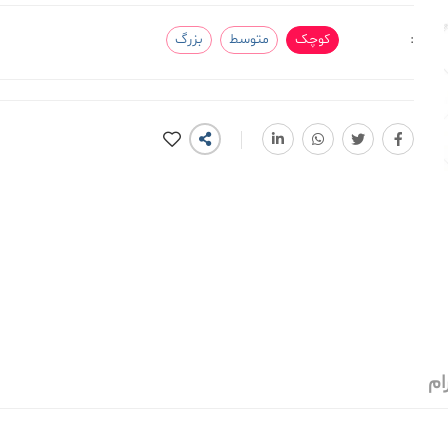
:
کوچک
متوسط
بزرگ
ام