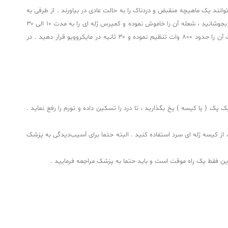
توانند یک ماهیچه منقبض و دردناک را به حالت عادی در بیاورند . از طرفی به
طور کلی ، گرم کردن محل آسیب‌ دیده ، با تغییر پیام‌ هایی که گیرنده‌ های عصبی به مغز می‌ فرستند موجب کاهش درد خواهد شد . برای گرما درمانی ، ابتدا آب را بجوشانید ، شعله آن را خاموش نموده و کمپرس ژله‌ ای را به مدت ۱۰ الی ۳۰
دقیقه در آب جوش قرار دهید ؛ سپس پک را از آب بیرون آورده و خشک کنید ؛ اکنون می‌ توانید گرما درمانی را شروع کنید . در صورت استفاده از ماکروویو قدرت آن را حدود ۸۰۰ وات تنظیم نموده و ۳۰ ثانیه در مایکروویو قرار دهید . در
ک ( یا کیسه ) یخ بگذارید ، تا درد را تسکین داده و تورم را رفع نماید .
 کیسه ژله‌ ای سرد استفاده کنید . البته حتما برای آسیب‌دیدگی به پزشک
 این فقط یک راه موقت است و باید حتما به پزشک مراجعه فرمایید .