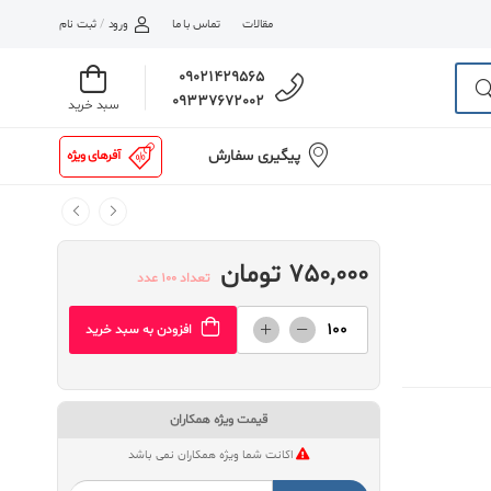
مقالات
تماس با ما
ورود
/
ثبت نام
09021429565
09337672002
سبد خرید
پیگیری سفارش
آفرهای ویژه
750,000 تومان
تعداد 100 عدد
افزودن به سبد خرید
قیمت ویژه همکاران
اکانت شما ویژه همکاران نمی باشد