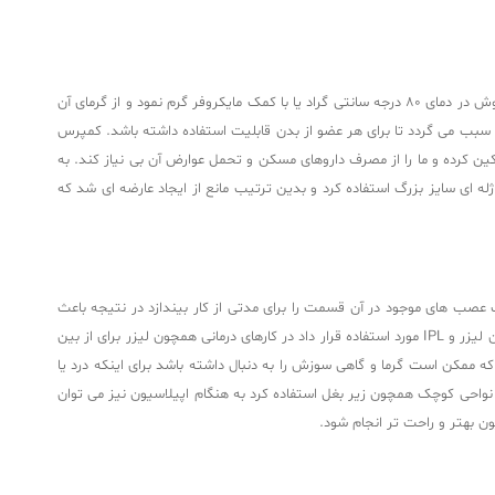
کیسه یخ ژله ای سایز بزرگ این محصول به منظور درمان کبودی و ورم قسمت های نواحی مختلف بدن قابلیت استفاده دارد همچنین می توان آن را به وسیله آب جوش در دمای 80 درجه سانتی گراد یا با کمک مایکروفر گرم نمود و از گرمای آن
ز مختلف 12*18، 12*17 و 15*32 سانتی متر تولید می گردد سایز مناسب آن سبب می گردد تا برای هر عضو از بدن قابلیت استفاده داشته باشد. کمپرس
ن کرده و ما را از مصرف داروهای مسکن و تحمل عوارض آن بی نیاز کند. به
ه ای سایز بزرگ استفاده کرد و بدین ترتیب مانع از ایجاد عارضه ای شد که
 عصب های موجود در آن قسمت را برای مدتی از کار بیندازد در نتیجه باعث
کاهش درد و عوارض ناشی از آسیب دیدگی شود و شخص درد را در آن قسمت حس نکند همچنین می‌ توان این کمپرس را پس از کارهای درمانی روی صورت همچون لیزر و IPL مورد استفاده قرار داد در کارهای درمانی همچون لیزر برای از بین
ه ممکن است گرما و گاهی سوزش را به دنبال داشته باشد برای اینکه درد یا
 نواحی کوچک همچون زیر بغل استفاده کرد به هنگام اپیلاسیون نیز می توان
ون بهتر و راحت تر انجام شود.