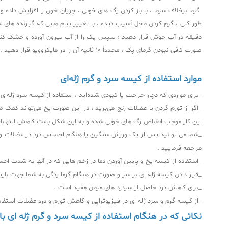
گرما برخلاف سرما ، با باز کردن رگ‌ های خونی ، جریان خون را افزایش داده و
صورت کافی نبودن گرمای پک ، مجدداً ۱۰ ثانیه آن را در مایکروویو قرار دهید . شوفاژ نیز وسیله مناسبی برای گرم کردن پک می‌باشد .
موارد استفاده از کیسه سرد و گرم ژله‌ای
_برای مواردی که دچار جراحت یا کبودی شده‌اید ، استفاده از کیسه سرد ژله‌ای 
_اگر از تورم گردن یا عضلات رنج می‌برید ، در این صورت یخ می‌تواند کمک م
این کار موجب انقباض رگ‌ های خونی شده و به این شکل باعث کاهش التهابات
_شما می‌ توانید پس از یک ورزش سنگین یا هنگام احساس درد در عضلات و مف
مراجعه فرمایید .
_استفاده از کیسه یخ و پایین آوردن دما در زخم‌ هایی که در آنها به شدت ا
_قرار دادن کیسه ژله‌ ای بر سر و صورت در هنگام گرما زدگی به شما جهت بازی
_برای کاهش درد حاصل از سردرد های مزمن مفید است .
_از کیسه گرم و سرد ژله‌ ای در فیزیوتراپی و کاهش تورم و درد عضلات استفاده
نکاتی که در هنگام استفاده از کیسه سرد و گرم ژله‌ ای با