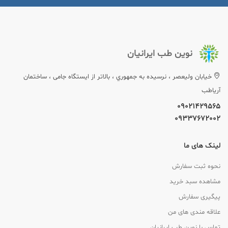
نوین طب ایرانیان
خيابان وليعصر ، نرسيده به جمهوري ، بالاتر از ایستگاه جامی ، ساختمان
آریاطب
09021429565
09337672002
لینک های ما
نحوه ثبت سفارش
مشاهده سبد خرید
پیگیری سفارش
علاقه مندی های من
تماس با نوین طب ایرانیان