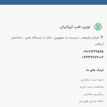
نوین طب ایرانیان
خيابان وليعصر ، نرسيده به جمهوري ، بالاتر از ایستگاه جامی ، ساختمان
آریاطب
09021429565
09337672002
لینک های ما
نحوه ثبت سفارش
مشاهده سبد خرید
پیگیری سفارش
علاقه مندی های من