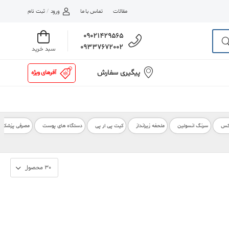
مقالات
تماس با ما
ورود
/
ثبت نام
09021429565
09337672002
سبد خرید
پیگیری سفارش
آفرهای ویژه
کس
سرنگ انسولین
ملحفه زیرانداز
کیت پی ار پی
دستگاه های پوست
مصرفی پزشکی