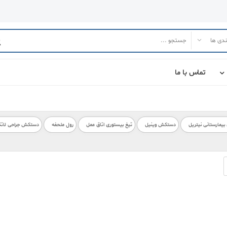
تماس با ما
مارستانی نیتریل
دستکش وینیل
تیغ بیستوری اتاق عمل
رول ملحفه
دستکش جراحی لات