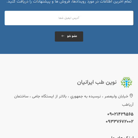
تمام آخرین اطلاعات در مورد رویدادها، فروش ها و پیشنهادات را دریافت کنید.
عضو شو
نوین طب ایرانیان
خيابان وليعصر ، نرسيده به جمهوري ، بالاتر از ایستگاه جامی ، ساختمان
آریاطب
09021429565
09337672002