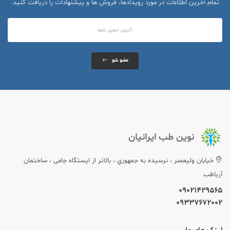
تمام آخرین اطلاعات در مورد رویدادها، فروش ها و پیشنهادات را دریافت کنید.
عضو شو
نوین طب ایرانیان
خيابان وليعصر ، نرسيده به جمهوري ، بالاتر از ایستگاه جامی ، ساختمان
آریاطب
09021429565
09337672002