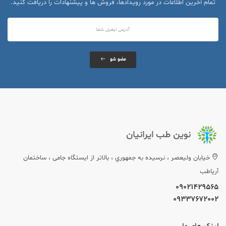
تمام آخرین اطلاعات در مورد رویدادها، فروش ها و پیشنهادات را دریافت کنید.
عضو شو
نوین طب ایرانیان
خيابان وليعصر ، نرسيده به جمهوري ، بالاتر از ایستگاه جامی ، ساختمان
آریاطب
09021429565
09337672002