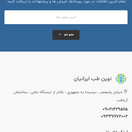
تمام آخرین اطلاعات در مورد رویدادها، فروش ها و پیشنهادات را دریافت کنید.
عضو شو
نوین طب ایرانیان
خيابان وليعصر ، نرسيده به جمهوري ، بالاتر از ایستگاه جامی ، ساختمان
آریاطب
09021429565
09337672002