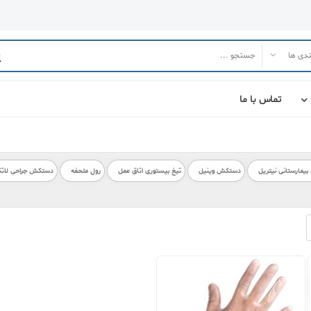
تماس با ما
مارستانی نیتریل
دستکش وینیل
تیغ بیستوری اتاق عمل
رول ملحفه
دستکش جراحی لات