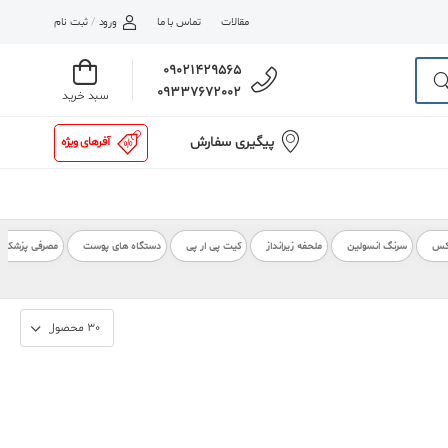
مقالات
تماس با ما
ورود
/
ثبت نام
09021429565
09337672002
سبد خرید
پیگیری سفارش
آفرهای ویژه
کس
سرنگ انسولین
ملحفه زیرانداز
کیت پی ار پی
دستگاه های پوست
مصرفی پزشکی