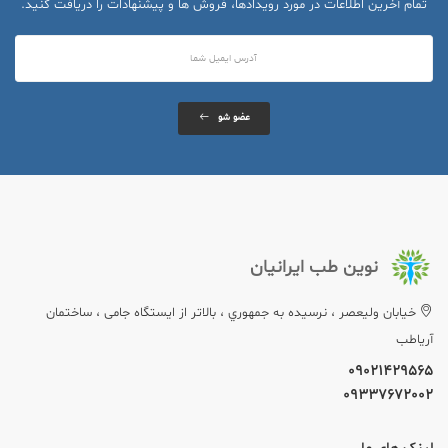
تمام آخرین اطلاعات در مورد رویدادها، فروش ها و پیشنهادات را دریافت کنید.
عضو شو
نوین طب ایرانیان
خيابان وليعصر ، نرسيده به جمهوري ، بالاتر از ایستگاه جامی ، ساختمان
آریاطب
09021429565
09337672002