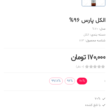
الکل پارس 96%
مدل:
70%
دسته بندی:
الکل
شناسه محصول:
813
170,000 تومان
(0 نظر)
99/8%
96%
70%
:
70%
با تلخ کننده