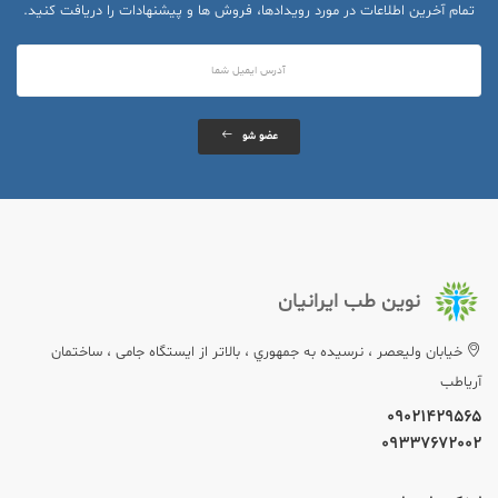
تمام آخرین اطلاعات در مورد رویدادها، فروش ها و پیشنهادات را دریافت کنید.
عضو شو
نوین طب ایرانیان
خيابان وليعصر ، نرسيده به جمهوري ، بالاتر از ایستگاه جامی ، ساختمان
آریاطب
09021429565
09337672002