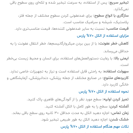
تبخیر سریع:
پس از استفاده، به سرعت تبخیر شده و لکه‌ای روی سطوح باقی
نمی‌گذارد.
سازگاری با انواع سطوح:
برای ضدعفونی کردن سطوح مختلف از جمله فلز،
پلاستیک، شیشه و سرامیک مناسب است.
قیمت مناسب:
نسبت به سایر ضدعفونی کننده‌ها، قیمت مناسب‌تری دارد.
مزایای استفاده از الکل 70% پارس
کاهش خطر عفونت:
با از بین بردن میکروارگانیسم‌ها، خطر انتقال عفونت را به
حداقل می‌رساند.
ایمنی بالا:
با رعایت دستورالعمل‌های استفاده، برای انسان و محیط زیست بی‌خطر
است.
سهولت استفاده:
به راحتی قابل استفاده است و نیاز به تجهیزات خاصی ندارد.
کاربردهای متنوع:
در صنایع مختلف از جمله پزشکی، دندانپزشکی، آزمایشگاهی و
خانگی کاربرد دارد.
نحوه استفاده از الکل 70% پارس
تمیز کردن اولیه:
سطح مورد نظر را از آلودگی‌های ظاهری پاک کنید.
آغشته کردن:
سطح را به طور کامل با الکل آغشته کنید.
زمان تماس:
اجازه دهید الکل به مدت حداقل 30 ثانیه روی سطح باقی بماند.
خشک شدن:
اجازه دهید الکل به طور طبیعی تبخیر شود.
نکات مهم هنگام استفاده از الکل 70% پارس