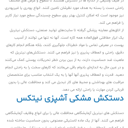
در طیف وسیعی از اندازه ها در دسترس هستند تا سطوح و عرض های مختلف
راحتی دست را بسته به هدف مورد نظرشان تامین کنند. انواع پودری یا غیرپودری
نیز موجود است که امکان کنترل بهتر روی سطوح چسبندگی سطح مورد نیاز کاربر
را فراهم می کند.
از اتاق‌های معاینه پزشکی گرفته تا سایت‌های تولید صنعتی، دستکش نیتریل
یک ابزار حفاظتی فوق‌العاده همه کاره است. آنها نه تنها می توانند از آسیب
پوست در معرض تماس با مواد خطرناک جلوگیری کنند، بلکه هنگام انجام کارهای
دقیق، راحتی و انعطاف پذیری را نیز فراهم می کنند. دستکش‌های نیتریل که
ماهیت ضد حساسیت دارند، به از بین بردن خطر تحریکات پوستی کمک می‌کنند
و در عین حال به اندازه‌ای بادوام باقی می‌مانند که کارهای سخت را به راحتی انجام
دهید. قدرت و انعطاف پذیری آنها آنها را به یک انتخاب مناسب برای متخصصان
مراقبت های بهداشتی و محیط های کار تبدیل می کند و محافظت عالی را بدون
قربانی کردن مهارت یا راحتی ارائه می دهد.
دستکش مشکی آشپزی نیتکس
دستکش های نیتریل آزمایشگاهی محافظت عالی را برای انواع وظایف آزمایشگاهی
فراهم می کنند. آنها از یک ماده لاستیکی مصنوعی بدون حساسیت ساخته شده