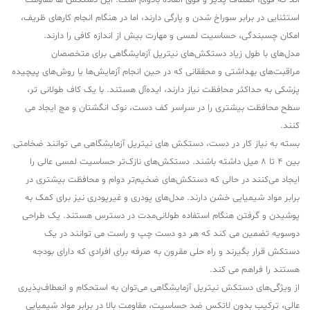
اند که قوی، انعطاف پذیر و فوق العاده بادوام است. این دستکش ها مقاومت
استثنایی در برابر سوراخ شدن و پارگی دارند، اما در هنگام انجام کارهای ظریف،
امکان چسبندگی، حساسیت لمسی و مهارت بیش از اندازه کافی را دارند.
مدل‌های با طول زیاد دستکش‌های نیتریل آزمایشگاهی برای متخصصان
مراقبت‌های بهداشتی و محققانی که در حین انجام آزمایش‌ها یا روش‌های پیچیده
پزشکی به حداکثر محافظت نیاز دارند، ایده‌آل هستند. با یک کاف طولانی تر،
سطح محافظت بیشتری را در سراسر کف دست، نوک انگشتان و مچ ایجاد می
کنند.
بسته به نیاز کار در دست، دستکش های نیتریل آزمایشگاهی می توانند ضخامتی
بین 4 تا 8 میل داشته باشند. دستکش‌های نازک‌تر حساسیت لمسی عالی را
ایجاد می‌کنند در حالی که دستکش‌های ضخیم‌تر دوام و محافظت بیشتری در
برابر مواد شیمیایی خشن دارند. مدل‌های پودری و غیرپودری نیز برای کمک به
پوشیدن و گرفتن هنگام استفاده طولانی‌مدت در دسترس هستند. یک طراحی
دوسویه تضمین می کند که هر دو دست چپ و راست می توانند در یک
دستکش قرار بگیرند و راه حلی مقرون به صرفه برای افرادی که دارای بودجه
هستند را فراهم می کند.
از ویژگی‌های دستکش نیتریل آزمایشگاهی می‌توان به استحکام و انعطاف‌پذیری
عالی، ترکیب بدون لاتکس ضد حساسیت، مقاومت بالا در برابر مواد شیمیایی