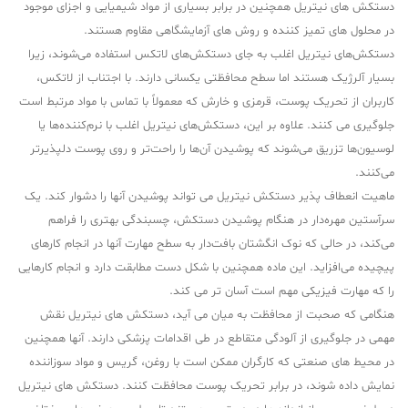
دستکش های نیتریل همچنین در برابر بسیاری از مواد شیمیایی و اجزای موجود
در محلول های تمیز کننده و روش های آزمایشگاهی مقاوم هستند.
دستکش‌های نیتریل اغلب به جای دستکش‌های لاتکس استفاده می‌شوند، زیرا
بسیار آلرژیک هستند اما سطح محافظتی یکسانی دارند. با اجتناب از لاتکس،
کاربران از تحریک پوست، قرمزی و خارش که معمولاً با تماس با مواد مرتبط است
جلوگیری می کنند. علاوه بر این، دستکش‌های نیتریل اغلب با نرم‌کننده‌ها یا
لوسیون‌ها تزریق می‌شوند که پوشیدن آن‌ها را راحت‌تر و روی پوست دلپذیرتر
می‌کنند.
ماهیت انعطاف پذیر دستکش نیتریل می تواند پوشیدن آنها را دشوار کند. یک
سرآستین مهره‌دار در هنگام پوشیدن دستکش، چسبندگی بهتری را فراهم
می‌کند، در حالی که نوک انگشتان بافت‌دار به سطح مهارت آنها در انجام کارهای
پیچیده می‌افزاید. این ماده همچنین با شکل دست مطابقت دارد و انجام کارهایی
را که مهارت فیزیکی مهم است آسان تر می کند.
هنگامی که صحبت از محافظت به میان می آید، دستکش های نیتریل نقش
مهمی در جلوگیری از آلودگی متقاطع در طی اقدامات پزشکی دارند. آنها همچنین
در محیط های صنعتی که کارگران ممکن است با روغن، گریس و مواد سوزاننده
نمایش داده شوند، در برابر تحریک پوست محافظت کنند. دستکش های نیتریل