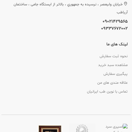
خيابان وليعصر ، نرسيده به جمهوري ، بالاتر از ایستگاه جامی ، ساختمان
آریاطب
09021429565
09337672002
لینک های ما
نحوه ثبت سفارش
مشاهده سبد خرید
پیگیری سفارش
علاقه مندی های من
تماس با نوین طب ایرانیان