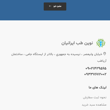
عضو شو
نوین طب ایرانیان
خيابان وليعصر ، نرسيده به جمهوري ، بالاتر از ایستگاه جامی ، ساختمان
آریاطب
09021429565
09337672002
لینک های ما
نحوه ثبت سفارش
مشاهده سبد خرید