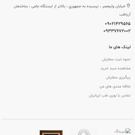
خيابان وليعصر ، نرسيده به جمهوري ، بالاتر از ایستگاه جامی ، ساختمان
آریاطب
09021429565
09337672002
لینک های ما
نحوه ثبت سفارش
مشاهده سبد خرید
پیگیری سفارش
علاقه مندی های من
تماس با نوین طب ایرانیان