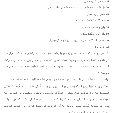
●
سبک و قابل حمل
●
قابل شست و شو با دست و ماشین لباسشویی
●
جنس پلی استر
●
ابعاد ۳۶×۳۶×۹ سانتی متر
●
دارای روکش مخمل
●
دارای کاور نگهدارنده
●
مناسب استفاده در منازل، محل کارو اتوموبیل
موارد کاربرد
اگر مجبور هستید مدت زمان زیادی را پشت میز کار خود بنشینید حتما دچار درد
در ناحیه دنبالچه خود خواهید شد. دردی که شما را وادار می کند کمی حرکت
کنید اما بلافاصله بعد از نشستن دوباره به سراغ شما خواهد آمد. منشاء این درد
چیست؟
برای درست نشستن باید بر روی استخوان های نشیمنگاهی خود بنشینید. این
استخوان ها بهترین استخوان برای تحمل وزن و سنگینی شما در هنگام نشستن
هستند که ۶۵ درصد وزن شما را هنگام نشستن تحمل میکنند در صورتی که
هرکدام از این استخوان ها حداکثربا
۸
درصد سطح صندلی شما تماس دارند.
پس در نتیجه فشار بسیار زیادی به آن ها وارد می شود که در دراز مدت موجب
درد شدید در این ناحیه می شود
.