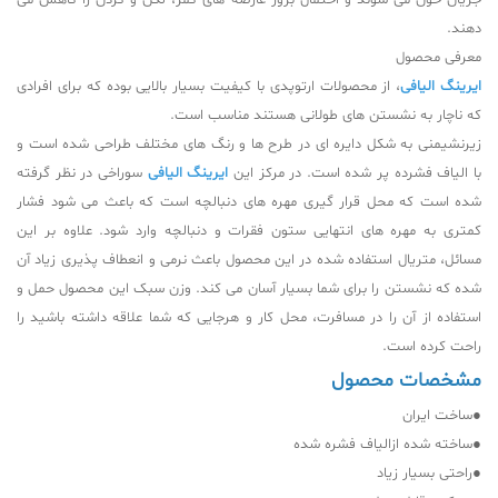
جریان خون می شوند و احتمال بروز عارضه های کمر، لگن و گردن را کاهش می
دهند‌
.
معرفی محصول
ایرینگ الیافی
، از محصولات ارتوپدی با کیفیت بسیار بالایی بوده که برای افرادی
که ناچار به نشستن های طولانی هستند مناسب است
.
زیرنشیمنی به شکل دایره ای در طرح ها و رنگ های مختلف طراحی شده است و
با الیاف فشرده پر شده است. در مرکز این
ایرینگ الیافی
سوراخی در نظر گرفته
شده است که محل قرار گیری مهره های دنبالچه است که باعث می شود فشار
کمتری به مهره های انتهایی ستون فقرات و دنبالچه وارد شود. علاوه بر این
مسائل، متریال استفاده شده در این محصول باعث نرمی و انعطاف پذیری زیاد آن
شده که نشستن را برای شما بسیار آسان می کند. وزن سبک این محصول حمل و
استفاده از آن را در مسافرت، محل کار و هرجایی که شما علاقه داشته باشید را
راحت کرده است
.
مشخصات محصول
●
ساخت ایران
●
ساخته شده ازالیاف فشره شده
●
راحتی بسیار زیاد