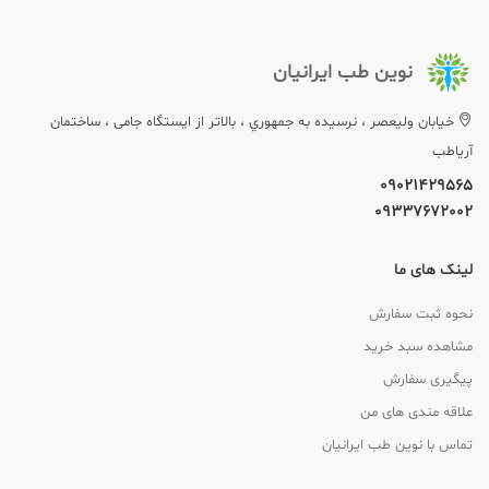
نوین طب ایرانیان
خيابان وليعصر ، نرسيده به جمهوري ، بالاتر از ایستگاه جامی ، ساختمان
آریاطب
09021429565
09337672002
لینک های ما
نحوه ثبت سفارش
مشاهده سبد خرید
پیگیری سفارش
علاقه مندی های من
تماس با نوین طب ایرانیان