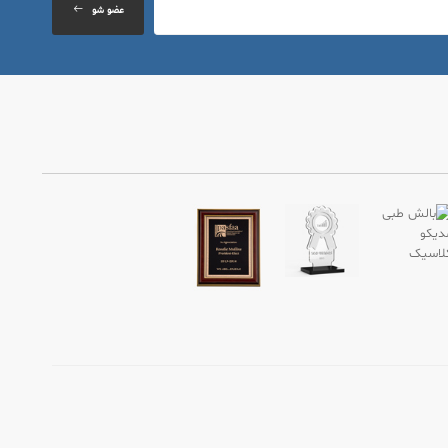
عضو شو