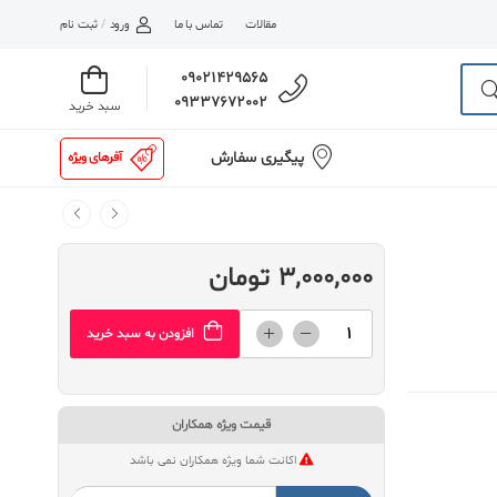
مقالات
تماس با ما
ورود
/
ثبت نام
09021429565
09337672002
سبد خرید
پیگیری سفارش
آفرهای ویژه
3,000,000 تومان
افزودن به سبد خرید
قیمت ویژه همکاران
اکانت شما ویژه همکاران نمی باشد