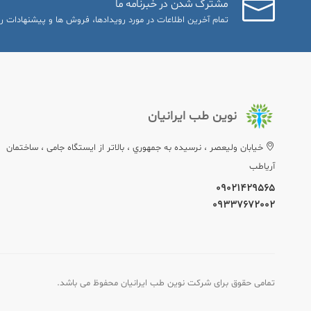
مشترک شدن در خبرنامه ما
تمام آخرین اطلاعات در مورد رویدادها، فروش ها و پیشنهادات را
نوین طب ایرانیان
خيابان وليعصر ، نرسيده به جمهوري ، بالاتر از ایستگاه جامی ، ساختمان
آریاطب
09021429565
09337672002
تمامی حقوق برای شرکت نوین طب ایرانیان محفوظ می باشد.