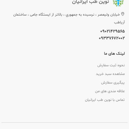
نوین طب ایرانیان
خيابان وليعصر ، نرسيده به جمهوري ، بالاتر از ایستگاه جامی ، ساختمان
آریاطب
09021429565
09337672002
لینک های ما
نحوه ثبت سفارش
مشاهده سبد خرید
پیگیری سفارش
علاقه مندی های من
تماس با نوین طب ایرانیان