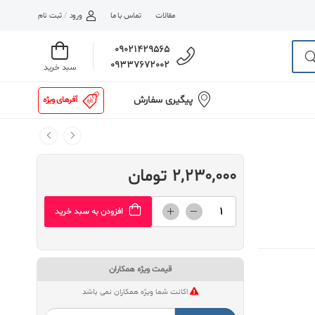
مقالات
تماس با ما
ورود
/
ثبت نام
09021429565
09337672002
سبد خرید
پیگیری سفارش
آفرهای ویژه
2,230,000 تومان
افزودن به سبد خرید
قیمت ویژه همکاران
اکانت شما ویژه همکاران نمی باشد