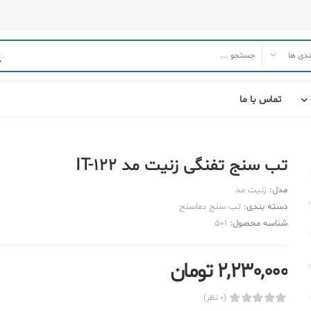
تماس با ما
تب سنج تفنگی زنیت مد IT-122
مدل:
زنیت مد
دسته بندی:
تب سنج دماسنج
شناسه محصول:
501
2,230,000 تومان
(0 نظر)