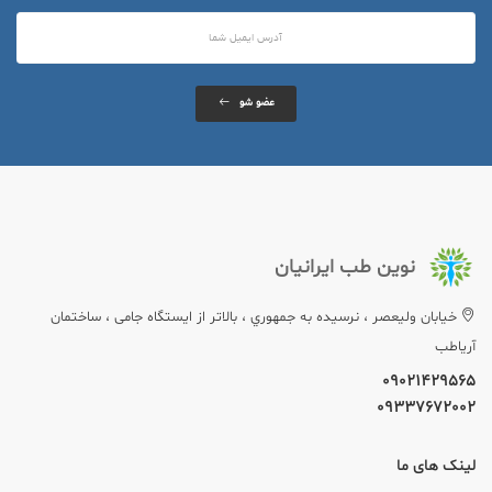
عضو شو
نوین طب ایرانیان
خيابان وليعصر ، نرسيده به جمهوري ، بالاتر از ایستگاه جامی ، ساختمان
آریاطب
09021429565
09337672002
لینک های ما