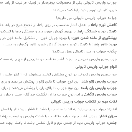
جوراب واریس تایوانی یکی از محصولات پرطرفدار در زمینه مراقبت از پاها اس
خون، کاهش تورم و درد پاها کمک می‌کنند.
چرا به جوراب واریس تایوانی نیاز داریم؟
کاهش تورم پاها:
با اعمال فشار متناسب بر روی پاها، از تجمع مایع در پاها ج
کاهش درد و خستگی پاها:
با بهبود گردش خون، درد و خستگی پاها را تسکین 
پیشگیری از لخته شدن خون:
با بهبود جریان خون، از تشکیل لخته خون در رگ
بهبود ظاهر پاها:
با کاهش تورم و بهبود گردش خون، ظاهر رگ‌های واریسی را ب
چگونه جوراب واریس تایوانی عمل می‌کند؟
جوراب‌های واریس تایوانی با ایجاد فشار متناسب و تدریجی از مچ پا به سمت 
انواع جوراب واریس تایوانی
جوراب‌های واریس تایوانی در انواع مختلفی تولید می‌شوند که از نظر جنس، اندا
جوراب واریس زانو بلند:
این نوع جوراب تا بالای زانو را پوشش می‌دهد و برا
جوراب واریس ران بلند:
این نوع جوراب تا بالای ران را پوشش می‌دهد و برای 
جوراب واریس انگشتی:
این نوع جوراب دارای انگشت جداگانه است و برای ا
نکات مهم در انتخاب جوراب واریس تایوانی
اندازه:
جوراب واریس باید به اندازه مناسب پا باشد تا فشار مورد نظر را اعمال 
میزان فشار:
میزان فشار جوراب باید متناسب با شدت واریس و توصیه پزشک
جنس:
جوراب واریس باید از جنس نرم و قابل تنفس باشد تا باعث ایجاد ح