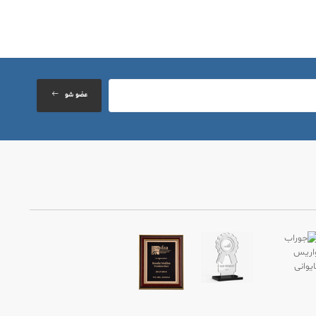
عضو شو