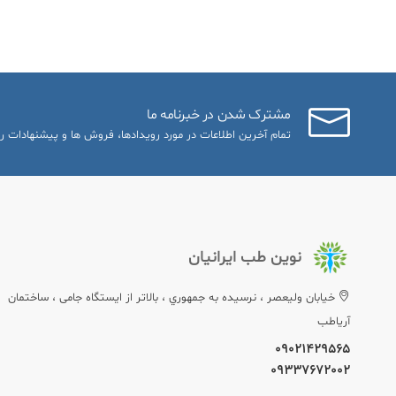
مشترک شدن در خبرنامه ما
تمام آخرین اطلاعات در مورد رویدادها، فروش ها و پیشنهادات را
نوین طب ایرانیان
خيابان وليعصر ، نرسيده به جمهوري ، بالاتر از ایستگاه جامی ، ساختمان
آریاطب
09021429565
09337672002