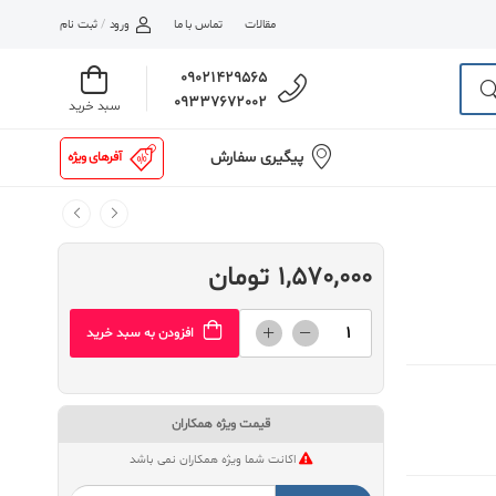
مقالات
تماس با ما
ورود
/
ثبت نام
09021429565
09337672002
سبد خرید
پیگیری سفارش
آفرهای ویژه
1,570,000 تومان
افزودن به سبد خرید
قیمت ویژه همکاران
اکانت شما ویژه همکاران نمی باشد