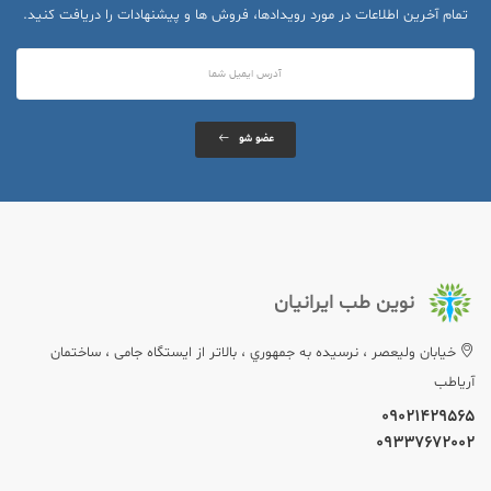
تمام آخرین اطلاعات در مورد رویدادها، فروش ها و پیشنهادات را دریافت کنید.
عضو شو
نوین طب ایرانیان
خيابان وليعصر ، نرسيده به جمهوري ، بالاتر از ایستگاه جامی ، ساختمان
آریاطب
09021429565
09337672002