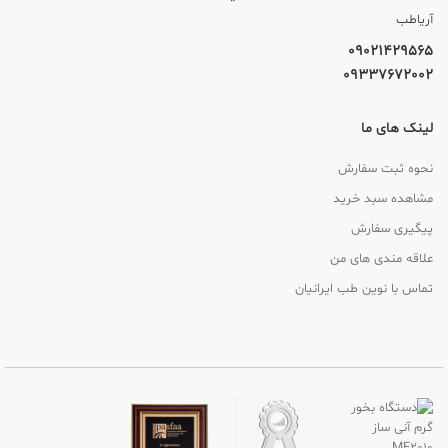
آریاطب
09021429565
09337672002
لینک های ما
نحوه ثبت سفارش
مشاهده سبد خرید
پیگیری سفارش
علاقه مندی های من
تماس با نوین طب ایرانیان