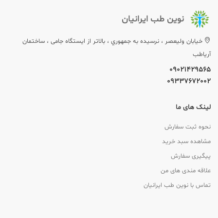
نوین طب ایرانیان
خيابان وليعصر ، نرسيده به جمهوري ، بالاتر از ایستگاه جامی ، ساختمان
آریاطب
09021429565
09337672002
لینک های ما
نحوه ثبت سفارش
مشاهده سبد خرید
پیگیری سفارش
علاقه مندی های من
تماس با نوین طب ایرانیان