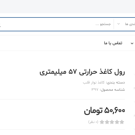
تماس با ما
رول کاغذ حرارتی 57 میلیمتری
دسته بندی:
کاغذ نوار قلب
شناسه محصول:
397
50,600 تومان
(0 نظر)