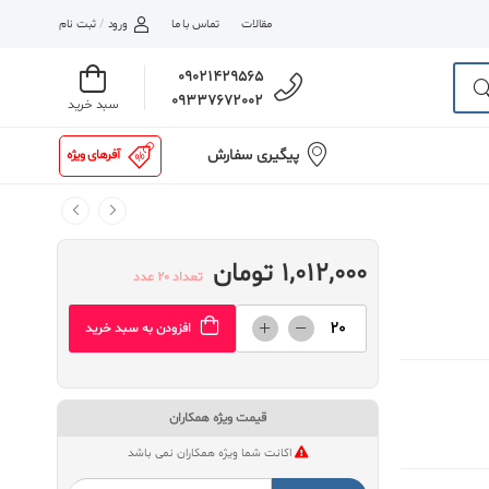
مقالات
تماس با ما
ورود
/
ثبت نام
09021429565
09337672002
سبد خرید
پیگیری سفارش
آفرهای ویژه
1,012,000 تومان
تعداد 20 عدد
افزودن به سبد خرید
قیمت ویژه همکاران
اکانت شما ویژه همکاران نمی باشد