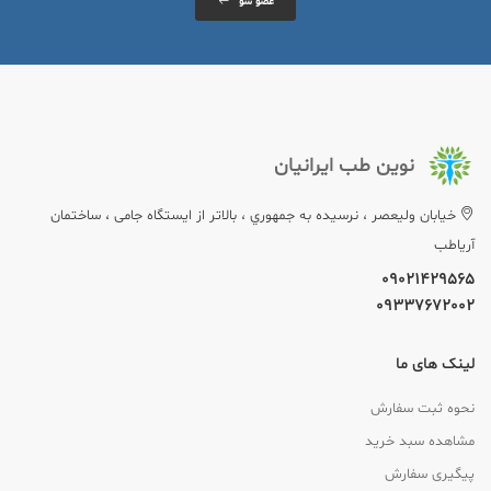
عضو شو
نوین طب ایرانیان
خيابان وليعصر ، نرسيده به جمهوري ، بالاتر از ایستگاه جامی ، ساختمان
آریاطب
09021429565
09337672002
لینک های ما
نحوه ثبت سفارش
مشاهده سبد خرید
پیگیری سفارش