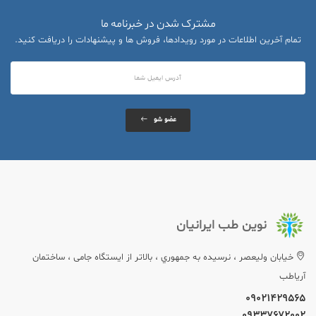
مشترک شدن در خبرنامه ما
تمام آخرین اطلاعات در مورد رویدادها، فروش ها و پیشنهادات را دریافت کنید.
عضو شو
نوین طب ایرانیان
خيابان وليعصر ، نرسيده به جمهوري ، بالاتر از ایستگاه جامی ، ساختمان
آریاطب
09021429565
09337672002