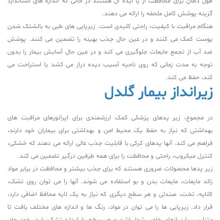
طول دامان برای محافظت از پا ایده آل هستند در حالی که اندازه های استاندارد
گزینه پوشش کامل ملحفه را ارائه می دهند.
هنگام مراقبت با کیفیت، راحتی کلیدی است. زیرپایی های طبی به بالشتک شدن
پوست کمک می کنند و در عین حال جذب بهینه را تضمین می کنند. پوشش
ضد آب از تجمع مایعات جلوگیری می کند و در عین حال آسایش بیمار را بدون
توجه به مدت زمانی که روی ناحیه آسیب دیده دراز می کشد یا استراحت می
کند، حفظ می کند.
زیرانداز بیمار گلدل
در مجموع، زیر پدهای پزشکی کمک ارزشمندی برای اپراتورهای مراقبت های
بهداشتی که نیاز به حفظ یک محیط امن و بهداشتی برای بیماران خود دارند،
فراهم می کند. آنها پدهای کرکی با قابلیت جذب عالی ارائه می دهند که خشکی،
کنترل میکروب، راحتی و محافظت را برای همه طرفین درگیر تضمین می کند.
زیر پدها محصولات ضروری هستند که برای جذب بیشتر و محافظت در برابر مواد
زائد مایعات، مایعات بدن و بو استفاده می شوند. آنها را می توان روی تشک،
کاناپه، تخت، صندلی و هر سطح دیگری که نیاز به یک لایه محافظ اضافی دارد،
قرار داد. زیرپایی ها را می توان در مواد، رنگ ها و اندازه های مختلف یافت تا