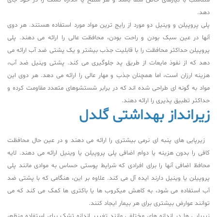
متناسب با نیازهای خاص شما باشد و هر سطح یا اندازه تشک را در خود جای
دهد.
پلی پروپیلن و وینیل دو مورد از رایج ترین مواد مورد استفاده هستند. هر دوی
آنها در عین سبک بودن و راحت بودن، محافظت عالی را ارائه می دهند. پلی
پروپیلن حداکثر محافظت را با قابلیت جذب بیشتر و یک پشتی ضد آب ارائه می
دهد که از نفوذ مایعات از طریق پد جلوگیری می کند. پشتی وینیل ضد آب،
هزینه ارزان است، اما همچنان جذب و مهار عالی را ارائه می دهد. هر دوی این
مواد به گونه ای طراحی شده اند که در برابر شستشوهای متعدد مقاومت کرده و
حداکثر تطبیق پذیری را ارائه دهند.
زیرانداز بهداشتی گلدل
زیرپایی های پنبه ای نرمی بیشتری را ارائه می دهند و در عین حال محافظت
کافی را بدون هزینه یا دوام اضافی پلی پروپیلن یا وینیل ارائه می دهند. لایه
محافظ اضافی آنها را برای افرادی که شرایط پوستی حساس به موادی مانند پلی
پروپیلن یا وینیل دارند ایده آل می کند. علاوه بر این، هنگامی که با پشتی ضد
آب استفاده می شود، به کاهش میکروب ها یا باکتری ها کمک می کند که می
توانند عوارض بیشتری برای هر بیمار ایجاد کنند.
زیرپایی ها در اندازه های مختلفی مانند تغییر اندازه تشک برای استفاده منظم،