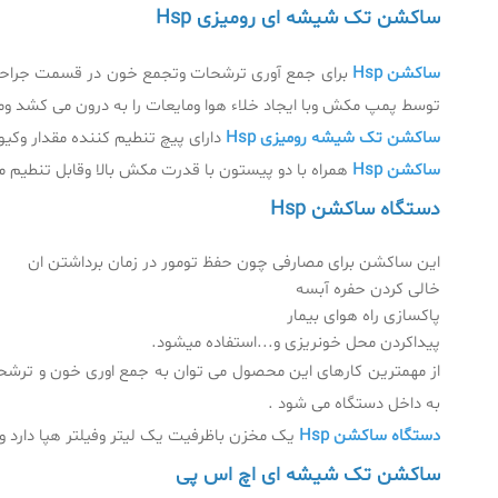
ساکشن تک شیشه ای رومیزی Hsp
ساکشن Hsp
برای جمع آوری ترشحات وتجمع خون در قسمت جراحی
توسط پمپ مکش وبا ایجاد خلاء هوا ومایعات را به درون می کشد و
ساکشن تک شیشه رومیزی Hsp
دارای پیچ تنطیم کننده مقدار وکیوم و فیوز 250 v/1Aاست این محصول ساخت ایران است که دا
ساکشن Hsp
همراه با دو پیستون با قدرت مکش بالا وقابل تنطیم م
دستگاه ساکشن Hsp
این ساکشن برای مصارفی چون حفظ تومور در زمان برداشتن ان
خالی کردن حفره آبسه
پاکسازی راه هوای بیمار
پیداکردن محل خونریزی و...استفاده میشود.
از مهمترین کارهای این محصول می توان به جمع اوری خون و ترشحا
به داخل دستگاه می شود .
دستگاه ساکشن Hsp
یک مخزن باظرفیت یک لیتر وفیلتر هپا دارد و 
ساکشن تک شیشه ای اچ اس پی