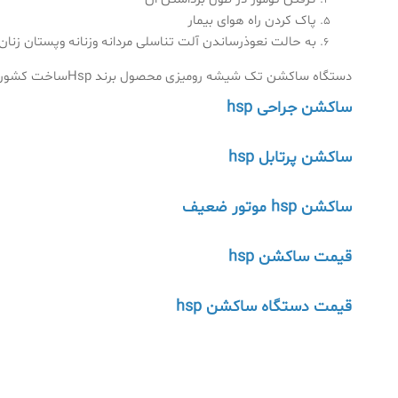
پاک کردن راه هوای بیمار
به حالت نعوذرساندن آلت تناسلی مردانه وزنانه وپستان زنان
دستگاه ساکشن تک شیشه رومیزی محصول برند Hspساخت کشور ایران بوده وکیفیت و کارایی بالایی دارد واز قیمت مناسبی برخوردار است .
ساکشن جراحی hsp
ساکشن پرتابل hsp
ساکشن hsp موتور ضعیف
قیمت ساکشن hsp
قیمت دستگاه ساکشن hsp