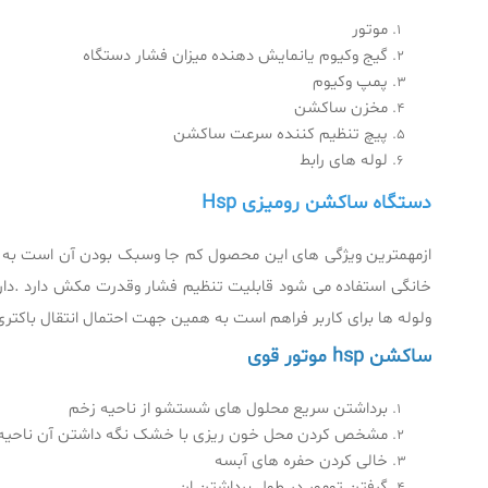
موتور
گیج وکیوم یانمایش دهنده میزان فشار دستگاه
پمپ وکیوم
مخزن ساکشن
پیچ تنظیم کننده سرعت ساکشن
لوله های رابط
دستگاه ساکشن رومیزی Hsp
ازمهمترین ویژگی های این محصول کم جا وسبک بودن آن است به همی
خانگی استفاده می شود قابلیت تنظیم فشار وقدرت مکش دارد .دارا
ولوله ها برای کاربر فراهم است به همین جهت احتمال انتقال باکتر
ساکشن hsp موتور قوی
برداشتن سریع محلول های شستشو از ناحیه زخم
مشخص کردن محل خون ریزی با خشک نگه داشتن آن ناحیه
خالی کردن حفره های آبسه
گرفتن تومور در طول برداشتن ان