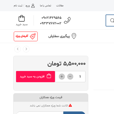
مقالات
تماس با ما
ورود
/
ثبت نام
09021429565
09337672002
سبد خرید
پیگیری سفارش
آفرهای ویژه
5,500,000 تومان
افزودن به سبد خرید
قیمت ویژه همکاران
اکانت شما ویژه همکاران نمی باشد