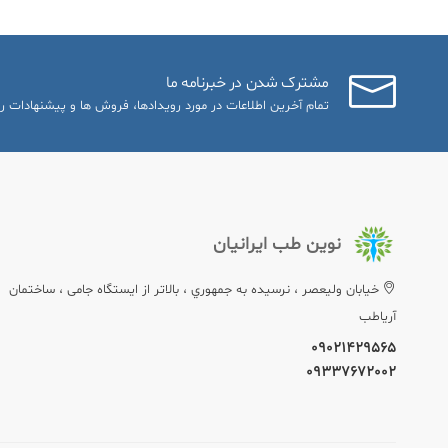
مشترک شدن در خبرنامه ما
تمام آخرین اطلاعات در مورد رویدادها، فروش ها و پیشنهادات را
نوین طب ایرانیان
خيابان وليعصر ، نرسيده به جمهوري ، بالاتر از ایستگاه جامی ، ساختمان
آریاطب
09021429565
09337672002