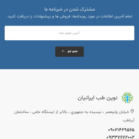
مشترک شدن در خبرنامه ما
تمام آخرین اطلاعات در مورد رویدادها، فروش ها و پیشنهادات را دریافت کنید.
عضو شو
نوین طب ایرانیان
خيابان وليعصر ، نرسيده به جمهوري ، بالاتر از ایستگاه جامی ، ساختمان
آریاطب
09021429565
09337672002