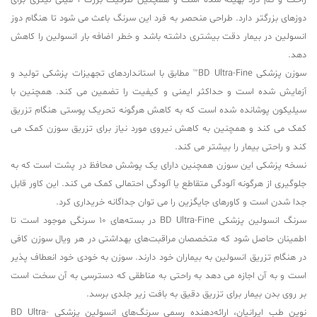
راحت و کم درد بهینه شده است و همچنین ظرفیت بزرگ 1 میلی لیتری برای
دوزهای بزرگتر دارد. طراحی منحصر به فرد این سرنگ باعث می شود تا هنگام دوز
انسولین در بیمار دقت بیشتری داشته باشد و خطر اضافه بار انسولین را کاهش
دهد.
سوزن پزشکی BD Ultra-Fine™ مطابق با استانداردهای تجهیزات پزشکی تولید و
آزمایش شده است و حداکثر ایمنی و کیفیت را تضمین می کند. همچنین با
سیلیکون پوشانده شده است که به کاهش هرگونه تحریک پوستی هنگام تزریق
کمک می کند و همچنین به کاهش نیروی مورد نیاز برای تزریق سوزن کمک می
کند و راحتی بیمار را بیشتر می کند.
نسخه پزشکی این سوزن همچنین دارای یک پوشش محافظ در پشت است که به
جلوگیری از هرگونه آلودگی متقاطع یا آلودگی احتمالی کمک می کند. این کاور قابل
جدا شدن است و کاورهای جایگزین را می توان جداگانه خریداری کرد.
سرنگ انسولین پزشکی BD Ultra-Fine در بسته‌های 10 سرنگی موجود است تا
اطمینان حاصل شود که متخصصان مراقبت‌های بهداشتی در هر ویال سوزن کافی
در هنگام تزریق انسولین به بیماران خود دارند. سوزن به خودی خود انعطاف پذیر
است و به آن اجازه می دهد به راحتی به مناطقی که دسترسی به آن سخت است
بر روی بدن بیمار برای تزریق دقیق به بافت زیر جلدی برسد.
نوین طب ایرانیان، ارائه‌دهنده رسمی سرنگ‌های انسولین پزشکی BD Ultra-