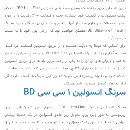
اطمینان از دوز دقیق کمک می‌کند.
نوین طب ایرانیان، ارائه‌دهنده رسمی سرنگ‌های انسولین BD Ultra-Fine™، محکم
پشت محصولات با کیفیت خود ایستاده است و ضمانت 100٪ رضایت را در مورد
تمام محصولات خریداری شده از آنها ارائه می‌کند. بنابراین هنگام خرید سرنگ
BD Ultra-Fine™ Insulin مطمئن خواهید بود که ارزش پول خود را به دست
خواهید آورد.
برای کسانی که مبتلا به دیابت هستند و از تزریق انسولین استفاده می کنند،
سرمایه گذاری بهتر از سرنگ انسولین BD Ultra-Fine وجود ندارد. طراحی منحصر
به فرد و ویژگی های آن آن را به یکی از راحت ترین راه ها برای تزریق انسولین
تبدیل می کند و دوز دقیق آن نتایج دقیق را تضمین می کند. ضمانت رضایت را
اضافه کنید و به راحتی متوجه می شوید که چرا این سرنگ ها انتخاب ایده آلی
برای نیازهای تحویل انسولین شما هستند.
سرنگ انسولین 1 سی سی BD
سرنگ انسولین پزشکی BD Ultra-Fine™ را معرفی می کنیم! این سوزن
زیرپوستی به طور ویژه برای تحویل زیر جلدی انسولین در یک محیط پزشکی
طراحی شده است. دارای نوک سوزنی بسیار ظریف و 31G است که برای تزریق