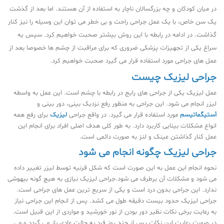
در میان کودکان و چه بزرگسالان ناچار به استفاده از آن هستند. اما بعد از گذشت
یک سن خاص، با یک عمل جراحی راحت و بی خطر می توان این وسیله را نیز کنار
گذاشت. در ادامه در رابطه با این روش بیشتر صحبت خواهیم کرد. سپس یه
سراغ یکی از تجهیزات پزشکی ضروری که برای مراقبت از چشم ها خصوصا بعد از
عمل های جراحی مورد استفاده قرار می گیرد صحبت خواهیم کرد.
جراحی لیزیک چیست
عمل لیزیک یکی از جراحی های رایج در رابطه با چشم است.‌ این عمل به واسطه
لیزر انجام می شود. این جراحی به منظور رفع نزدیک بینی، دور بینی و
آستیگماتیسم
مورد استفاده قرار می گیرد. در واقع جراحی
لیزیک
برای رفع همه
انواع مشکلات بینایی کاربرد دارد. به طور کلی هدف اصلی افراد برای انجام این
عمل کنار گذاشتن عینک و لنز به صورت دائمی است.
جراحی لیزیک چگونه انجام می شود
نحوه انجام این عمل به این صورت است که شکل قرنیه توسط لیزر تغییر داده
می شود و مشکلات آن برطرف می شود.جراحی لیزیک نیازی به هیچ گونه بیهوشی
ندارد. این جراحی بدون درد است و یکی از سریع ترین عمل های جراحی است.
جراحی لیزیک حدود بیست دقیقه طول می کشد. پس از انجام این جراحی نیاز
به رعایت برخی نکات نظیر دور بودن از نور خورشید و مواردی از این قبیل است.
در صورت رعایت این نکات پس از چند روز فرد به حالت عادی باز می گردد و می