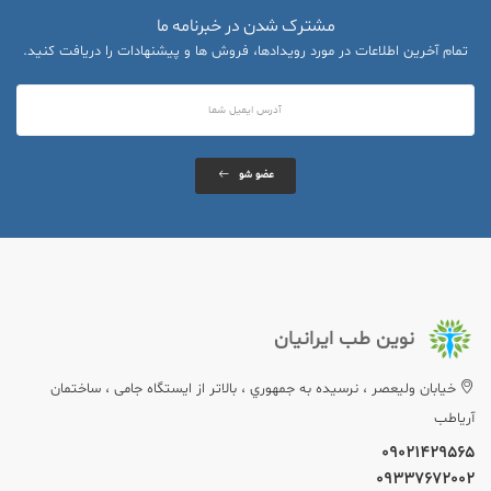
مشترک شدن در خبرنامه ما
تمام آخرین اطلاعات در مورد رویدادها، فروش ها و پیشنهادات را دریافت کنید.
عضو شو
نوین طب ایرانیان
خيابان وليعصر ، نرسيده به جمهوري ، بالاتر از ایستگاه جامی ، ساختمان
آریاطب
09021429565
09337672002