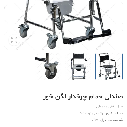
صندلی حمام چرخدار لگن خور
مدل:
کفی معمولی
دسته بندی:
ارتوپدی توانبخشی
شناسه محصول:
795