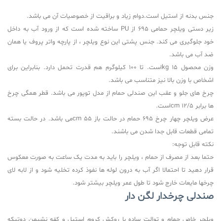
جنس بدنه از استیل است.دوام زیاد و براقیت از خصوصیات آن می باشد
.
زیر دستی ویلچر حمامی
695
از
PU
ساخته شده است که از ورود آب به داخل
خود جلوگیری می کند. جنس پشتی این نوع ویلچر ، از پارچه واتر پروف یا همان
ضد آب می باشد
.
وزن محصول 15
kg
است. تا 100 کیلوگرم هم قدرت تحمل دارد. بنابراین برای
اشخاص با وزن بالا نیز متناسب می باشد
.
چرخ های جلو و عقب این صندلی حمام از مدل توپور می باشد. قطر همگی چرخ
ها برابر 12/5
cm
است
.
عرض ویلچر چهار چرخ 695 حمام در حالت باز 55
cm
می باشد. در حالت بسته
تمامی قطعات قابل جدا شدن می باشند
.
نکته قابل توجه
:
حتما بعد از مصرف از حمام ، ویلچر را باید به مدت یک ساعت به صورت معکوس
قرار دهید تا احتمالا اگر آب به درون لوله ها نفوذ کرده تخلیه شود و از لابه لای
چرخها مایعات خارج شود تا طول عمر ویلچر بیشتر شود
.
صندلی چرخدار لگن دار
ویلچر خاص حمام و توالت ساده با روکش کروم استیل و کفه نشیمن دوتیکه