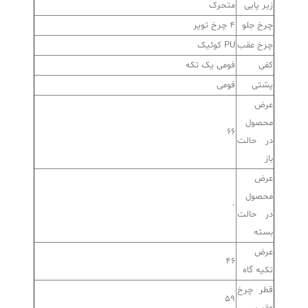
زیر پایی
متحرک
چرخ جلو
4 چرخ توپر
چرخ عقب
PU کوئیک
کفی
فومی یک تکه
پشتی
فومی
عرض
محصول
66
در حالت
باز
عرض
محصول
-
در حالت
بسته
عرض
46
تکیه گاه
قطر چرخ
59
عقب