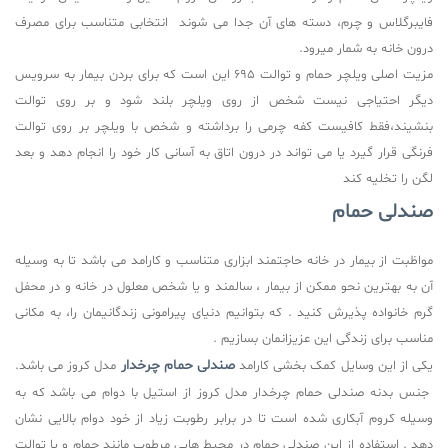
فایبرگلاس و چرم، دسته های آن جدا می شوند انتخابی متناسب برای مصرف
درون خانه به شمار میرود.
مزیت اصلی ویلچر حمام و توالت 695 این است که برای بردن بیمار به سرویس
دیگر احتیاجی نیست شخص از روی ویلچر بلند شود و بر روی توالت
بنشیند،فقط کافیست کفه چرمی را برداشته و شخص با ویلچر بر روی توالت
فرنگی قرار گیرد یا می تواند در درون اتاق به آسانی کار خود را انجام دهد و بعد
لگن را تخلیه کند
صندلی حمام
مواظبت از بیمار در خانه حاجتمند ابزاری متناسب و کارامد می باشد تا به وسیله
آن به بهترین نحو ممکن از بیمار ، سالمند و یا شخص معلول در خانه و در محفل
گرم خانواده پذیرش کنید . که بتوانیم دنیای پیرامونی زندگانیمان را، به مکانی
مناسب برای زندگی این عزیزانمان بسازیم .
صندلی حمام چرخدار
یکی از این وسایل کمک بخشی کارامد
مدل کروز می باشد.
جنس بدنه صندلی حمام چرخدار مدل کروز از استیل با دوام می باشد که به
وسیله کروم آبکاری شده است تا در برابر رطوبت زیاد از خود دوام بالایی نشان
دهد . استفاده از این صندلی حمام در محیط هایی مرطوب مانند حمام و یا توالت