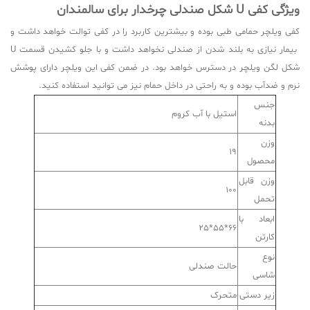
ویژگی کفی
U
شکل
صندلی چرخدار برای سالمندان
کفی ویلچر حمامی طبی بوده و بیشترین کاربرد را در کفی توالت خواهد داشت و
بیمار نیازی به بلند شدن از صندلی نخواهد داشت و با جلو کشیدن قسمت U
شکل لگن ویلچر در دسترس خواهد بود. در ضمن کفی این ویلچر دارای پوشش
نرم و ضدآب بوده و به راحتی در داخل حمام نیز می توانید استفاده کنید.
جنس
استیل با آب کروم
بدنه
وزن
19
محصول
وزن قابل
100
تحمل
ابعاد با
66*55*25
کارتن
نوع
حالت صندلی
شاسی
زیر دستی
متحرک