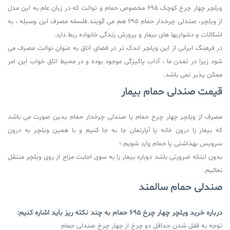
ویلچر چهار چرخ کوچک 695 مخصوص حمام و توالت که در زبان عام به این مدل
از ویلچر، صندلی چرخدار حمام 695 هم می گویند
.
فلسفه مصرف این وسیله ، به
اشکالات و دشواریها های بیمار و پرورش زندگی خانواده ربط دارد
.
در فرهنگ ایرانی از این ویلچر اندک تر در فضای اتاق به عنوان توالت مصرف می
شود زیرا در تمدن ما ، آداب پاکیزگی موجود بوده و در محیط اتاق خواب این امر
ممکن پذیر نمی باشد.
قیمت صندلی حمام بیمار
مصرف از ویلچر چهار چرخ حمام یا صندلی چرخدار حمام بدین صورت می باشد
که بیمار را درون خانه یا آپارتمان جا به جا کنیم و با همین ویلچر به درون
سرویس بهداشتی یا حمام وارد شویم ؛
بدون اینکه ضرورتی باشد دوباره بیمار را به سوی اجابت مزاج از روی ویلچر منتقل
نمائیم
.
صندلی حمام سالمند
درباره خرید ویلچر چهار چرخ 695 حمام به چند نکته ریز باید اشاره کنیم
:
توجه به قفل شدن حداقل دو چرخ از چهار چرخ صندلی حمام