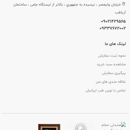
خيابان وليعصر ، نرسيده به جمهوري ، بالاتر از ایستگاه جامی ، ساختمان
آریاطب
09021429565
09337672002
لینک های ما
نحوه ثبت سفارش
مشاهده سبد خرید
پیگیری سفارش
علاقه مندی های من
تماس با نوین طب ایرانیان