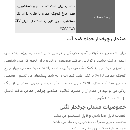
مناسب برای استفاده حمام و دستشویی -
چهار چرخ کوچک همراه با قفل- دارای لگن
سایر مشخصات
مستطیل- دارای تاییدیه استاندارد ایران
CE/
FDA/ TUV
صندلی چرخدار حمام ضد آب
برای اشخاصی که گرفتار آسیب دیدگی و توانایی کمی دارند. به ویژه اینکه سن
زیادی داشته باشند و توانایی حرکت محدودی دارند و برای انجام کار های شخصی
و تمیزی خود نیاز به کمک شخص دیگری داشته باشند.خرید صندلی چهار چرخ
کوچک حمامی 689U با کفی طبی ضد آب را به شما پیشنهاد می کنیم . صندلی
حمامی ضد آب مدل 689U دارای بدنه ضدآب بوده و بدون استرس از زنگ
زدگی می توانید در حمام آن را مصرف نمائید.
صندلی چرخدار حمامی
طاقت تحمل
وزن تا ۱۰۰ کیلوگرم را دارد.
خصوصیات صندلی چرخدار لگنی
قطعات قابل جدا شدن و قابل شستشو می باشد
متناسب برای مصرف دستشویی و حمام می باشد
چهار چرخ کوچک دارای قفل می باشد