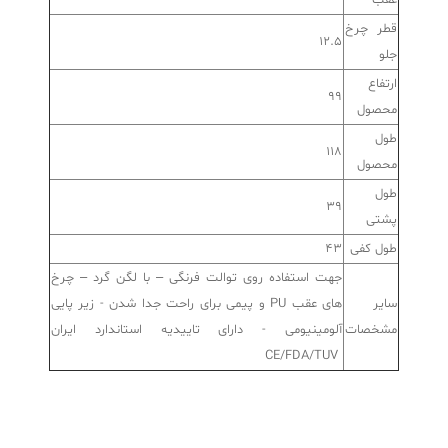
قطر چرخ
12.5
جلو
ارتفاع
99
محصول
طول
118
محصول
طول
39
پشتی
طول کفی
43
جهت استفاده روی توالت فرنگی – با لگن گرد – چرخ
سایر
های عقب PU و پیمی برای راحت جدا شدن - زیر پایی
مشخصات
آلومینیومی - دارای تاییدیه استاندارد ایران
CE/FDA/TUV