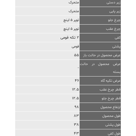
زیر دستی
متحرک
زیر پایی
متحرک
چرخ جلو
توپر 5 اینج
چرخ عقب
توپر 5 اینچ
2 تکه فومی
کفی
پشتی
فومی
55
عرض محصول در حالت باز
عرض محصول در حالت
-
بسته
46
عرض تکیه گاه
12.5
قطر چرخ عقب
12.5
قطر چرخ جلو
98
ارتفاع محصول
83
طول محصول
38
طول پشتی
43
طول کفی