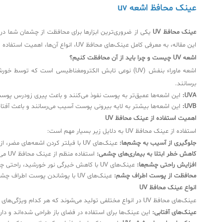
عینک محافظ اشعه uv
عینک محافظ UV
یکی از ضروری‌ترین ابزارها برای محافظت از چشمان شما در
این مقاله، به معرفی کامل عینک‌های محافظ UV، انواع آن‌ها، اهمیت استفاده و نکات مهم در خرید پرداخته‌ایم.
اشعه UV چیست و چرا باید از آن محافظت کنیم؟
برسانند.
UVA:
این اشعه‌ها عمیق‌تر به پوست نفوذ می‌کنند و باعث پیری زودرس پوس
UVB:
این اشعه‌ها بیشتر به لایه بیرونی پوست آسیب می‌رسانند و باعث آفت
اهمیت استفاده از عینک محافظ UV
استفاده از عینک محافظ UV به دلایل زیر بسیار مهم است:
جلوگیری از آسیب به چشم‌ها:
عینک‌های UV با فیلتر کردن اشعه‌های مضر، از چشم‌های شما در برابر آسیب‌های ناشی از این اشعه‌ها محافظت می‌کنند.
کاهش خطر ابتلا به بیماری‌های چشمی:
استفاده منظم از عینک محافظ UV می‌تواند خطر ابتلا به بیماری‌هایی مانند آب مروارید، دژنراسیون ماکولا و پتاسیوم را کاهش دهد.
افزایش راحتی چشم‌ها:
عینک‌های UV با کاهش خیرگی نور خورشید، راحتی چشم‌ها را در محیط‌های آفتابی افزایش می‌دهند.
محافظت از پوست اطراف چشم:
عینک‌های UV با پوشاندن پوست اطراف چشم، از آن در برابر آفتاب سوختگی و پیری زودرس محافظت می‌کنند.
انواع عینک محافظ UV
عینک‌های محافظ UV در انواع مختلفی تولید می‌شوند که هر کدام ویژگی‌های خاص خود را دارند. برخی از انواع رایج عبارتند از:
عینک‌های آفتابی:
این عینک‌ها برای استفاده در فضای باز طراحی شده‌اند و دار