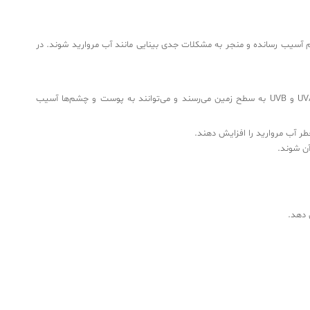
م آسیب رسانده و منجر به مشکلات جدی بینایی مانند آب مروارید شوند. در
اشعه ماوراء بنفش (UV) نوعی تابش الکترومغناطیسی است که توسط خورشید ساطع می‌شود. این اشعه‌ها به سه دسته UVA، UVB و UVC تقسیم می‌شوند. UVA و UVB به سطح زمین می‌رسند و می‌توانند به پوست و چشم‌ها آسیب
 آب مروارید را افزایش دهند.
ن شوند.