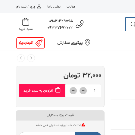
مقالات
تماس با ما
ورود
/
ثبت نام
09021429565
09337672002
سبد خرید
پیگیری سفارش
آفرهای ویژه
32,000 تومان
افزودن به سبد خرید
قیمت ویژه همکاران
اکانت شما ویژه همکاران نمی باشد