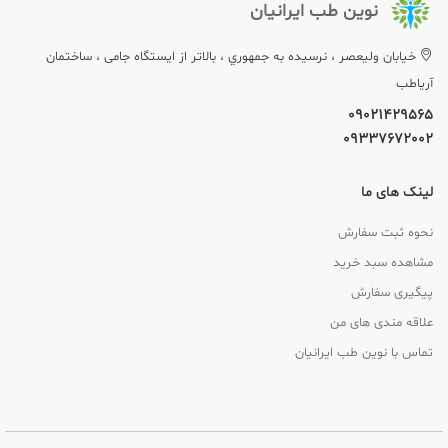
نوین طب ایرانیان
خيابان وليعصر ، نرسيده به جمهوري ، بالاتر از ایستگاه جامی ، ساختمان
آریاطب
09021429565
09337672002
لینک های ما
نحوه ثبت سفارش
مشاهده سبد خرید
پیگیری سفارش
علاقه مندی های من
تماس با نوین طب ایرانیان