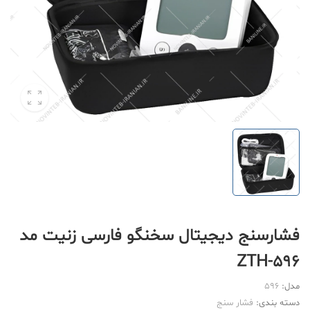
فشارسنج دیجیتال سخنگو فارسی زنیت مد
ZTH-596
مدل:
596
دسته بندی:
فشار سنج