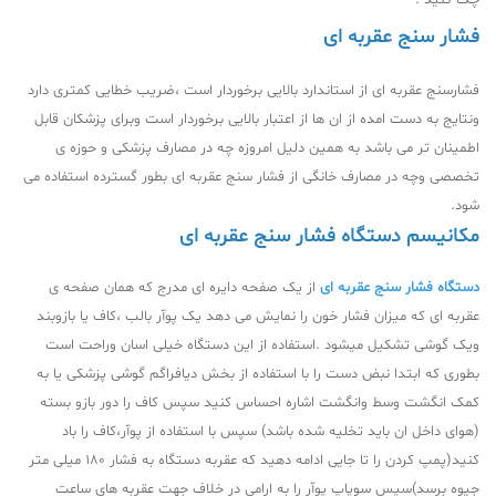
چک کنید .
فشار سنج عقربه ای
فشارسنج عقربه ای از استاندارد بالایی برخوردار است ،ضریب خطایی کمتری دارد
ونتایج به دست امده از ان ها از اعتبار بالایی برخوردار است وبرای پزشکان قابل
اطمینان تر می باشد به همین دلیل امروزه چه در مصارف پزشکی و حوزه ی
تخصصی وچه در مصارف خانگی از فشار سنج عقربه ای بطور گسترده استفاده می
شود.
مکانیسم دستگاه فشار سنج عقربه ای
دستگاه فشار سنج عقربه ای
از یک صفحه دایره ای مدرج که همان صفحه ی
عقربه ای که میزان فشار خون را نمایش می دهد یک پوآر بالب ،کاف یا بازوبند
ویک گوشی تشکیل میشود .استفاده از این دستگاه خیلی اسان وراحت است
بطوری که ابتدا نبض دست را با استفاده از بخش دیافراگم گوشی پزشکی یا به
کمک انگشت وسط وانگشت اشاره احساس کنید سپس کاف را دور بازو بسته
(هوای داخل ان باید تخلیه شده باشد) سپس با استفاده از پوآر،کاف را باد
کنید(پمپ کردن را تا جایی ادامه دهید که عقربه دستگاه به فشار 180 میلی متر
جیوه برسد)سپس سوپاپ پوآر را به ارامی در خلاف جهت عقربه های ساعت