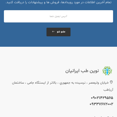
تمام آخرین اطلاعات در مورد رویدادها، فروش ها و پیشنهادات را دریافت کنید.
عضو شو
نوین طب ایرانیان
خيابان وليعصر ، نرسيده به جمهوري ، بالاتر از ایستگاه جامی ، ساختمان
آریاطب
09021429565
09337672002