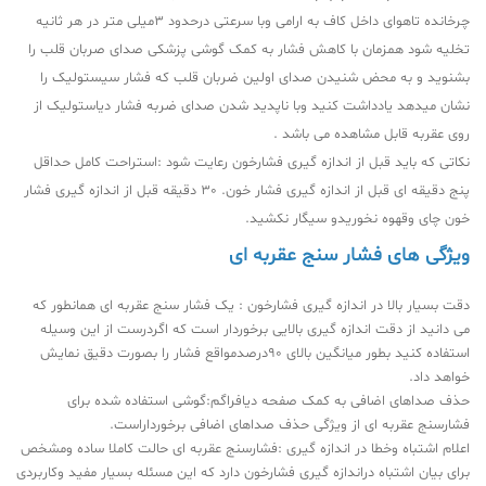
چرخانده تاهوای داخل کاف به ارامی وبا سرعتی درحدود 3میلی متر در هر ثانیه
تخلیه شود همزمان با کاهش فشار به کمک گوشی پزشکی صدای صربان قلب را
بشنوید و به محض شنیدن صدای اولین ضربان قلب که فشار سیستولیک را
نشان میدهد یادداشت کنید وبا ناپدید شدن صدای ضربه فشار دیاستولیک از
روی عقربه قابل مشاهده می باشد .
نکاتی که باید قبل از اندازه گیری فشارخون رعایت شود :استراحت کامل حداقل
پنج دقیقه ای قبل از اندازه گیری فشار خون. 30 دقیقه قبل از اندازه گیری فشار
خون چای وقهوه نخوریدو سیگار نکشید.
ویژگی های فشار سنج عقربه ای
دقت بسیار بالا در اندازه گیری فشارخون : یک فشار سنج عقربه ای همانطور که
می دانید از دقت اندازه گیری بالایی برخوردار است که اگردرست از این وسیله
استفاده کنید بطور میانگین بالای 90درصدمواقع فشار را بصورت دقیق نمایش
خواهد داد.
حذف صداهای اضافی به کمک صفحه دیافراگم:گوشی استفاده شده برای
فشارسنج عقربه ای از ویژگی حذف صداهای اضافی برخورداراست.
اعلام اشتباه وخطا در اندازه گیری :فشارسنج عقربه ای حالت کاملا ساده ومشخص
برای بیان اشتباه دراندازه گیری فشارخون دارد که این مسئله بسیار مفید وکاربردی