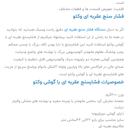
است.
قابلیت تعویص قسمت ها و قطعات مختلف .
فشار سنج عقربه ای وکتو
اگر به دنبال
دستگاه فشار سنج عقربه ای
دقیق راحت وسبک هستید که بتوانید
در همه جا به راحتی از ان استفاده کنید پیشنهاد میکنیم از فشارسنج عقربه ای با
گوشی وکتو استفاده کنید این فشارسنج با دارا بودن کاف بزرگ با چسب محکم
پمپ وشلنگ مقاوم مانومتر آلومینیومی بزرگ با نوشته های واضح ودرشت
همچنین گوشی معاینه دو پاویونه سبک وآلومینیومی قابل تنظیم با کیفیت
صدای عالی در فرکانس های بالا وپایین ولوله Yشکل بادوام وپاسخ سریع از مزیت
های فشارسنج عقربه ای با گوشی وکتو است.
خصوصیات فشارسنج عقربه ای با گوشی وکتو
وزن 400گرم
صفحه نمایش گرد ساعتی مانومتر با زمینه سفید و نوشته های مشکی وقرمز
درشت
دارای گوشی دوپاویونه
سایز مناسب برای بازو 22الی 44سانتی متر
مکانیزم عقربه ای