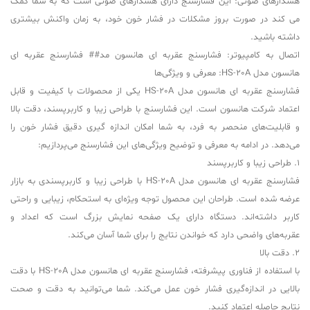
هشدارهای صوتی: این فشارسنج دارای هشدارهای صوتی است که به شما کمک
می کند در صورت بروز مشکلات در فشار خون خود، به زمان واکنش بیشتری
داشته باشید.
اتصال به کامپیوتر: فشارسنج عقربه ای هانسون مد## فشارسنج عقربه ای
هانسون مدل HS-20A: معرفی و ویژگی‌ها
فشارسنج عقربه ای هانسون مدل HS-20A یکی از محصولات با کیفیت و قابل
اعتماد شرکت هانسون است. این فشارسنج با طراحی زیبا و کاربرپسند، دقت بالا
و قابلیت‌های منحصر به فرد، به شما امکان اندازه گیری دقیق فشار خون را
می‌دهد. در ادامه به معرفی و توضیح ویژگی‌های این فشارسنج می‌پردازیم:
1. طراحی زیبا و کاربرپسند
فشارسنج عقربه ای هانسون مدل HS-20A با طراحی زیبا و کاربرپسندی به بازار
عرضه شده است. طراحان این محصول توجه ویژه‌ای به استحکام، زیبایی و راحتی
کاربر داشته‌اند. دستگاه دارای یک صفحه نمایش بزرگ است که اعداد و
عقربه‌های واضحی دارد که خواندن نتایج را برای شما آسان می‌کند.
2. دقت بالا
با استفاده از فناوری پیشرفته، فشارسنج عقربه ای هانسون مدل HS-20A با دقت
بالایی در اندازه‌گیری فشار خون عمل می‌کند. شما می‌توانید به دقت و صحت
نتایج حاصله اعتماد کنید.