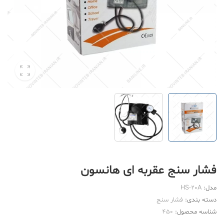
فشار سنج عقربه ای هانسون
مدل:
HS-20A
دسته بندی:
فشار سنج
شناسه محصول:
450