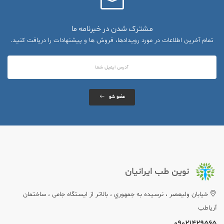
مشترک شدن در خبرنامه ما
تمام آخرین اطلاعات در مورد رویدادها، فروش ها و پیشنهادات را دریافت کنید.
عضو شو
نوین طب ایرانیان
خيابان وليعصر ، نرسيده به جمهوري ، بالاتر از ایستگاه جامی ، ساختمان
آریاطب
09021429565