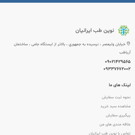
نوین طب ایرانیان
خيابان وليعصر ، نرسيده به جمهوري ، بالاتر از ایستگاه جامی ، ساختمان
آریاطب
09021429565
09337672002
لینک های ما
نحوه ثبت سفارش
مشاهده سبد خرید
پیگیری سفارش
علاقه مندی های من
تماس با نوین طب ایرانیان