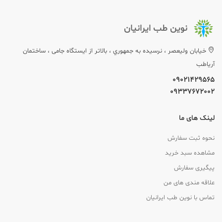
نوین طب ایرانیان
خيابان وليعصر ، نرسيده به جمهوري ، بالاتر از ایستگاه جامی ، ساختمان
آریاطب
09021429565
09337672002
لینک های ما
نحوه ثبت سفارش
مشاهده سبد خرید
پیگیری سفارش
علاقه مندی های من
تماس با نوین طب ایرانیان