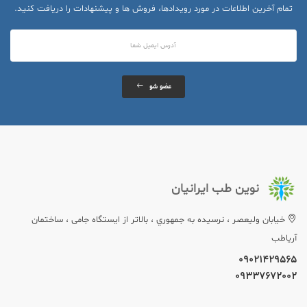
تمام آخرین اطلاعات در مورد رویدادها، فروش ها و پیشنهادات را دریافت کنید.
عضو شو
نوین طب ایرانیان
خيابان وليعصر ، نرسيده به جمهوري ، بالاتر از ایستگاه جامی ، ساختمان
آریاطب
09021429565
09337672002