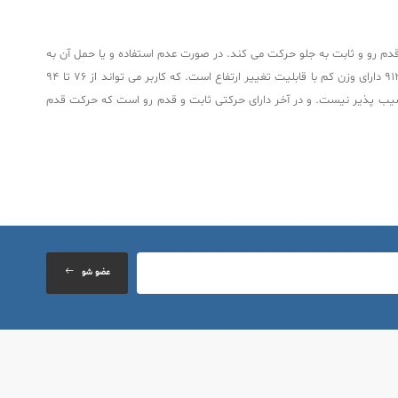
ی تواند آن را تنظیم کند . واکر چرخدار قدم رو 5-912 دارای چرخ های 5 اینچی است و به دو صورت قدم رو و ثابت به جلو حرکت می کند. در صورت عدم استفاده و یا حمل آن به
راحتی جمع می شود و می توانید آن را در خودرو جای دهید و با خود جا به جا کنید و در صورت استفاده مجددا آن را باز کنید. به طور خلاصه واکر چرخدار قدم رو 5-912 دارای وزن کم با قابلیت تغییر ارتفاع است. که کاربر می تواند از 76 تا 94
 آسیب پذیر نیست. و در آخر دارای حرکتی ثابت و قدم رو است که حرکت قدم
عضو شو