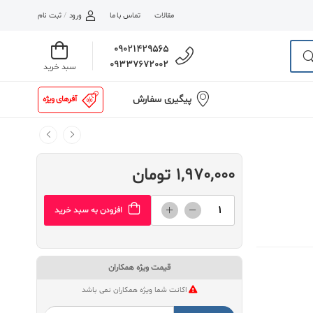
مقالات
تماس با ما
ورود
/
ثبت نام
09021429565
09337672002
سبد خرید
پیگیری سفارش
آفرهای ویژه
1,970,000 تومان
افزودن به سبد خرید
قیمت ویژه همکاران
اکانت شما ویژه همکاران نمی باشد