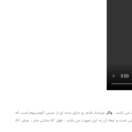
کت می کنند .
واکر
چرخدار قدم رو دارای بدنه ای از جنس آلومینیوم است که
بسیار مستحکم بوده و سبک شد و وزنی معادل 2/8 کیلوگرم دارد ، سبکی این وسیله باعث راحتی در حرکت می شود . حرکت این نوع واکر قدم رو به صورت حلزونی است و ابعاد آن به این صورت می باشد : طول 52 سانتی متر ، عرض 57