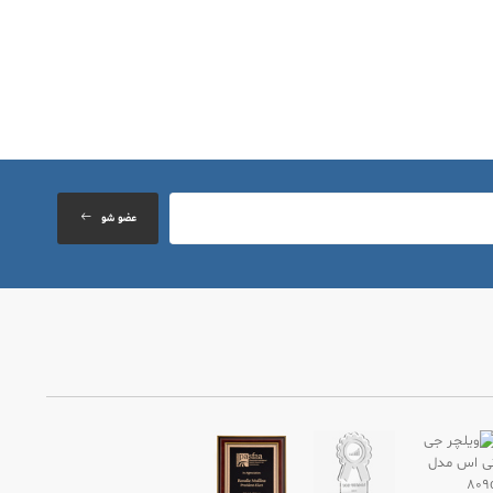
عضو شو