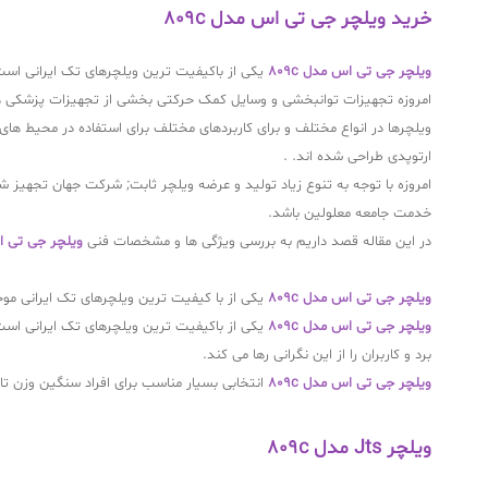
خرید ویلچر جی تی اس مدل 809c
ویلچر جی تی اس مدل 809c
یکی از باکیفیت ترین ویلچرهای تک ایرانی است
امروزه تجهیزات توانبخشی و وسایل کمک حرکتی بخشی از تجهیزات پزشکی هس
ارتوپدی طراحی شده اند. .
امروزه با توجه به تنوع زیاد تولید و عرضه ویلچر ثابت; شرکت جهان تجهیز شفا (GTS) با طراحی و ت
خدمت جامعه معلولین باشد.
در این مقاله قصد داریم به بررسی ویژگی ها و مشخصات فنی
ویلچر جی تی اس 
ویلچر جی تی اس مدل 809c
یکی از با کیفیت ترین ویلچرهای تک ایرانی موجود
ویلچر جی تی اس مدل 809c
برد و کاربران را از این نگرانی رها می کند.
ویلچر جی تی اس مدل 809c
انتخابی بسیار مناسب برای افراد سنگین وزن تا 120 کیلوگرم می باشد
ویلچر Jts مدل 809c