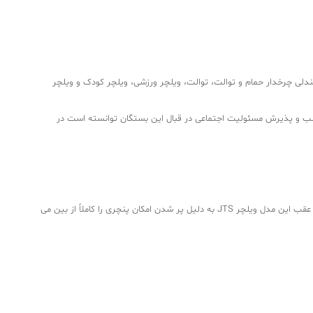
انواع مختلف و برای کاربردهای مختلف برای استفاده در محیط های داخلی و خارجی از جمله: تک ویلچر، ویلچر برقی، ویلچر پله ای، صندلی چرخدار CP، صندلی چرخدار حمام و توالت، توالت، ویلچر ورزشی، ویلچر کودک و ویلچر
 و پذیرش مسئولیت اجتماعی در قبال این بستگان توانسته است در
یکی از باکیفیت ترین ویلچرهای تک ایرانی است که دارای فریم دوتایی است که تحمل وزن ویلچر را بسیار افزایش می دهد. چرخ های عقب این مدل ویلچر JTS به دلیل پر شدن امکان پنچری را کاملاً از بین می