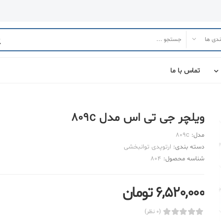
تماس با ما
ویلچر جی تی اس مدل 809c
مدل:
809c
دسته بندی:
ارتوپدی توانبخشی
شناسه محصول:
804
6,520,000 تومان
(0 نظر)