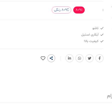
:
809c
809C رنگی
تاشو
آبکاری استیل
کیفیت بالا!
ام