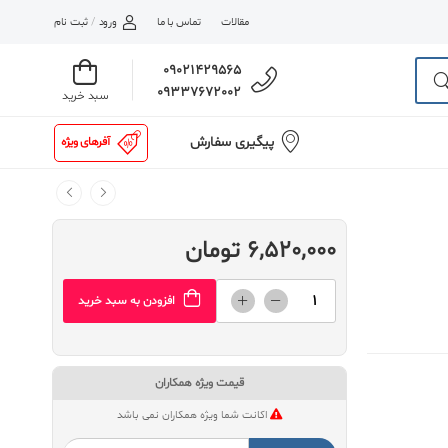
مقالات
تماس با ما
ورود
/
ثبت نام
09021429565
09337672002
سبد خرید
پیگیری سفارش
آفرهای ویژه
6,520,000 تومان
افزودن به سبد خرید
قیمت ویژه همکاران
اکانت شما ویژه همکاران نمی باشد