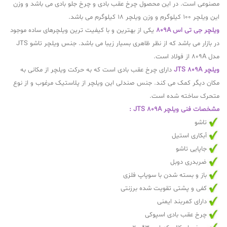
مصنوعی است. در این محصول چرخ عقب بادی و چرخ جلو بادی می باشد و وزن
این ویلچر 100 کیلوگرم و وزن ویلچر 18 کیلوگرم می باشد.
ویلچر جی تی اس 809A
یکی از بهترین و با کیفیت ترین ویلچرهای ساده موجود
در بازار می باشد که از نظر ظاهری بسیار زیبا می باشد. جنس ویلچر تاشو JTS
مدل 809A از فولاد است.
ویلچر JTS 809A
دارای چرخ عقب بادی است که به حرکت ویلچر از مکانی به
مکان دیگر کمک می کند. جنس صندلی این ویلچر از پلاستیک مرغوب و از نوع
متحرک ساخته شده است.
مشخصات فنی ویلچر JTS 809A ​​​​​​:
تاشو
آبکاری استیل
جاپایی تاشو
ضربدری دوبل
باز و بسته شدن با سوپاپ فلزی
کفی و پشتی تقویت شده برزنتی
دارای کمربند ایمنی
چرخ عقب بادی اسپوکی