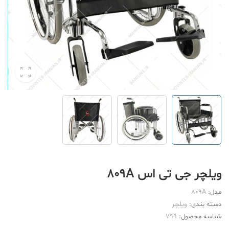
ویلچر جی تی اس 809A
مدل:
809A
دسته بندی:
ویلچر
شناسه محصول:
799