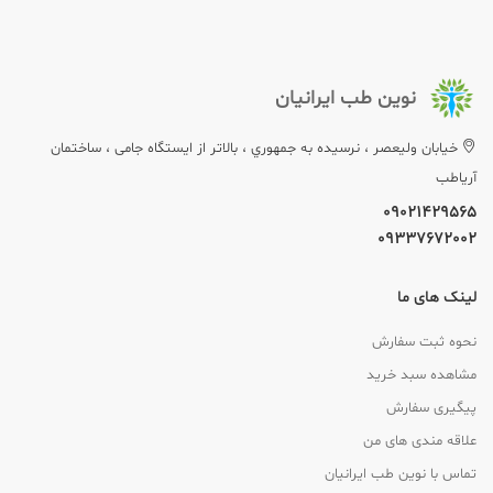
نوین طب ایرانیان
خيابان وليعصر ، نرسيده به جمهوري ، بالاتر از ایستگاه جامی ، ساختمان
آریاطب
09021429565
09337672002
لینک های ما
نحوه ثبت سفارش
مشاهده سبد خرید
پیگیری سفارش
علاقه مندی های من
تماس با نوین طب ایرانیان