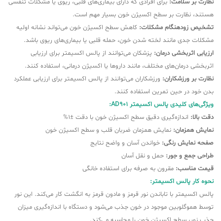
نظارت بر سلامت:
برای افرادی که دارای بیماری‌های قلبی، ریوی یا مشکلات تنفسی
هستند، نظارت بر سطح اکسیژن خون بسیار مهم است.
تشخیص زودهنگام مشکلات:
کاهش سطح اکسیژن خون می‌تواند نشانه اولیه
مشکلات جدی مانند لخته شدن خون، حمله قلبی یا بیماری‌های ریوی باشد.
ارزیابی اثربخشی درمان:
پزشکان می‌توانند از پالس اکسیمتر برای ارزیابی
اثربخشی درمان‌های مختلف، مانند داروها یا اکسیژن درمانی، استفاده کنند.
نظارت بر ورزشکاران:
ورزشکاران می‌توانند از پالس اکسیمتر برای ارزیابی عملکرد
بدن خود در حین تمرین استفاده کنند.
ویژگی‌های کلیدی پالس اکسیمتر AD901:
دقت بالا:
اندازه‌گیری دقیق سطح اکسیژن خون با دقت ±1%
نمایش همزمان:
نمایش همزمان ضربان قلب و سطح اکسیژن خون
صفحه نمایش رنگی:
خواندن آسان و واضح نتایج
طراحی جمع و جور:
حمل و نقل آسان
قیمت مناسب:
مقرون به صرفه برای استفاده خانگی
نحوه کار پالس اکسیمتر:
پالس اکسیمتر با تاباندن نور قرمز و مادون قرمز به انگشت کار می‌کند. این نور
توسط هموگلوبین موجود در خون جذب می‌شود و دستگاه با اندازه‌گیری میزان
جذب نور، سطح اکسیژن خون را محاسبه می‌کند.