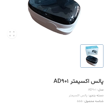
پالس اکسیمتر AD901
مدل:
AD901
دسته بندی:
پالس اکسیمتر
شناسه محصول:
555