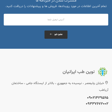
مشترک شدن در خبرنامه ما
تمام آخرین اطلاعات در مورد رویدادها، فروش ها و پیشنهادات را دریافت کنید.
عضو شو
نوین طب ایرانیان
خيابان وليعصر ، نرسيده به جمهوري ، بالاتر از ایستگاه جامی ، ساختمان
آریاطب
09021429565
09337672002