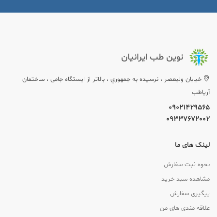
نوین طب ایرانیان
خيابان وليعصر ، نرسيده به جمهوري ، بالاتر از ایستگاه جامی ، ساختمان
آریاطب
09021429565
09337672002
لینک های ما
نحوه ثبت سفارش
مشاهده سبد خرید
پیگیری سفارش
علاقه مندی های من