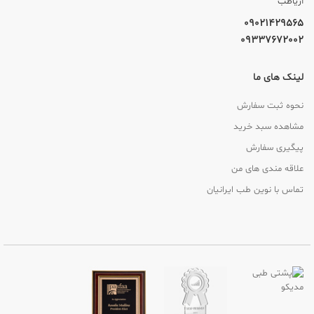
آریاطب
09021429565
09337672002
لینک های ما
نحوه ثبت سفارش
مشاهده سبد خرید
پیگیری سفارش
علاقه مندی های من
تماس با نوین طب ایرانیان