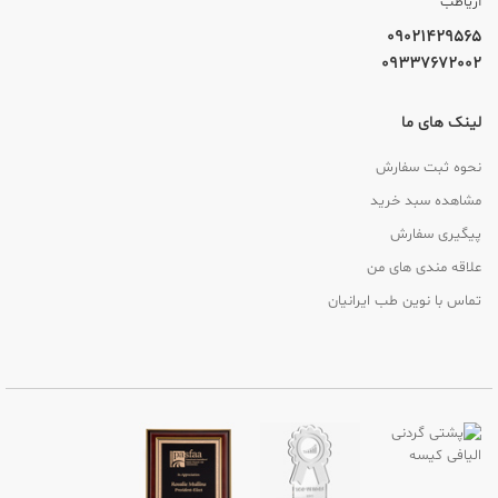
آریاطب
09021429565
09337672002
لینک های ما
نحوه ثبت سفارش
مشاهده سبد خرید
پیگیری سفارش
علاقه مندی های من
تماس با نوین طب ایرانیان