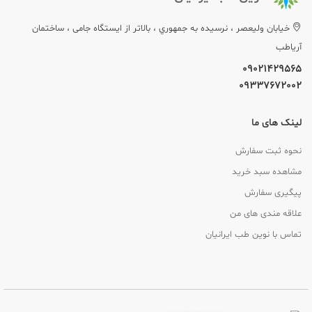
خيابان وليعصر ، نرسيده به جمهوري ، بالاتر از ایستگاه جامی ، ساختمان
آریاطب
09021429565
09337672002
لینک های ما
نحوه ثبت سفارش
مشاهده سبد خرید
پیگیری سفارش
علاقه مندی های من
تماس با نوین طب ایرانیان