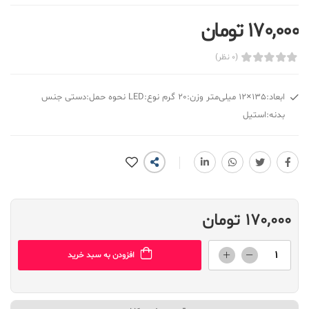
170,000 تومان
(0 نظر)
ابعاد:135×12 میلی‌متر وزن:20 گرم نوع:LED نحوه حمل:دستی جنس
بدنه:استیل
170,000 تومان
افزودن به سبد خرید