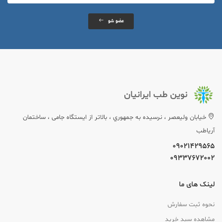
عضو شو
نوین طب ایرانیان
خيابان وليعصر ، نرسيده به جمهوري ، بالاتر از ایستگاه جامی ، ساختمان
آریاطب
09021429565
09337672002
لینک های ما
نحوه ثبت سفارش
مشاهده سبد خرید