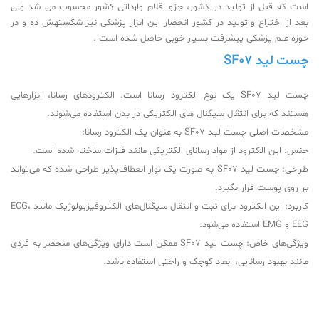
است که قبل از تولید در کشور، جزو اقلام وارداتی کشور محسوب می شد ولی
بعد از اختراع و تولید در کشور انحصار این ابزار پزشکی نیز شکستهش ده و در
حوزه علم پزشکی پیشرفت بسیار خوبی حاصل شده است .
چست لید SF07
چست لید SF07 یک نوع الکترود رسانا است. الکترودهای رسانا، ابزارهایی
هستند که برای انتقال سیگنال های الکتریکی در بدن استفاده می‌شوند.
مشخصات اصلی چست لید SF07 به عنوان یک الکترود رسانا:
جنس: این الکترود از مواد رسانای الکتریکی مانند فلزات ساخته شده است.
طراحی: چست لید SF07 به صورت یک نوار انعطاف‌پذیر طراحی شده که می‌تواند
بر روی پوست قرار بگیرد.
کاربرد: این الکترود برای ثبت و انتقال سیگنال‌های الکتروفیزیولوژیک مانند ECG،
EEG و EMG استفاده می‌شود.
ویژگی‌های خاص: چست لید SF07 ممکن است دارای ویژگی‌های منحصر به فردی
مانند بهبود رسانایی، ابعاد کوچک و راحتی استفاده باشد.