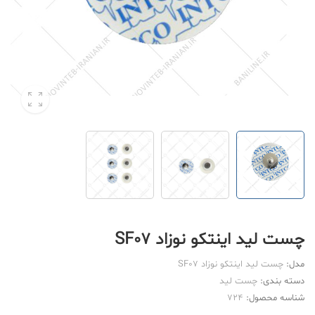
چست لید اینتکو نوزاد SF07
مدل:
چست لید اینتکو نوزاد SF07
دسته بندی:
چست لید
شناسه محصول:
724