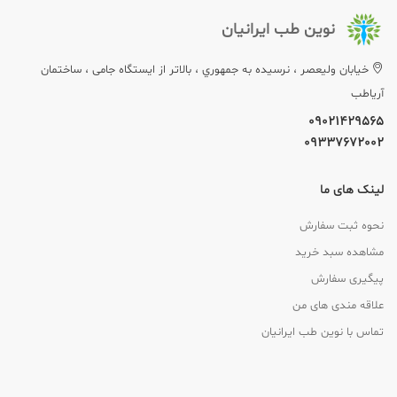
نوین طب ایرانیان
خيابان وليعصر ، نرسيده به جمهوري ، بالاتر از ایستگاه جامی ، ساختمان
آریاطب
09021429565
09337672002
لینک های ما
نحوه ثبت سفارش
مشاهده سبد خرید
پیگیری سفارش
علاقه مندی های من
تماس با نوین طب ایرانیان