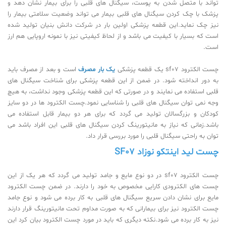
تواند با متصل شدن به پوست، سیگنال های قلبی را برای بیمار نشان دهد و
پزشک با چک کردن سیگنال های قلبی بیمار می تواند وضعیت سلامتی بیمار را
نیز چک نماید.این قطعه پزشکی اولین بار در شرکت دانش بنیان تولید شده
است که بسیار با کیفیت می باشد و از لحاظ کیفیتی نیز با نمونه اروپایی هم ارز
است.
چست الکترود
sf07
یک قطعه پزشکی
یک بار مصرف
است و بعد از مصرف باید
به دور انداخته شود. در ضمن از این قطعه پزشکی برای شناخت سیگنال های
قلبی استفاده می نمایند و در صورتی که این قطعه پزشکی وجود نداشت، به هیچ
وجه نمی توان سیگنال های قلبی را شناسایی نمود.چست الکترود ها در دو سایز
کودکان و بزرگسالان تولید می گردد که برای هر دو بیمار قابل استفاده می
باشد.زمانی که نیاز به مانیتورینگ کردن سیگنال های قلبی این افراد باشد می
توان به راحتی سیگنال قلبی را مورد بررسی قرار داد.
چست لید اینتکو نوزاد SF07
چست الکترود
sf07
در دو نوع مایع و جامد تولید می گردد که هر یک از این
چست های الکترودی کارایی مخصوص به خود را دارند. در ضمن چست الکترود
مایع برای نشان دادن سریع سیگنال های قلبی به کار برده می شود و نوع جامد
چست الکترود نیز برای بیمارانی که به صورت مداوم تحت مانیتورینگ قرار دارند
نیز به کار برده می شود.نکته دیگری که باید در مورد چست الکترود بیان کرد این