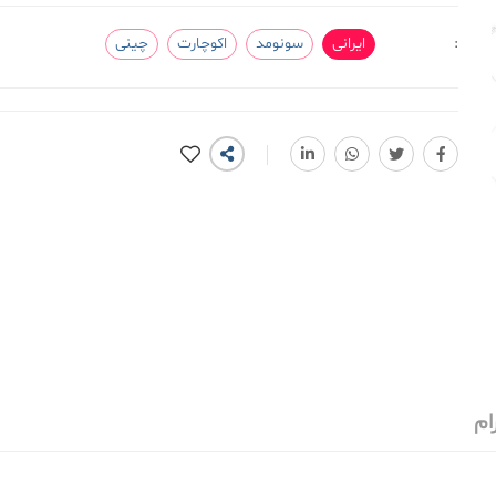
:
ایرانی
سونومد
اکوچارت
چینی
ام