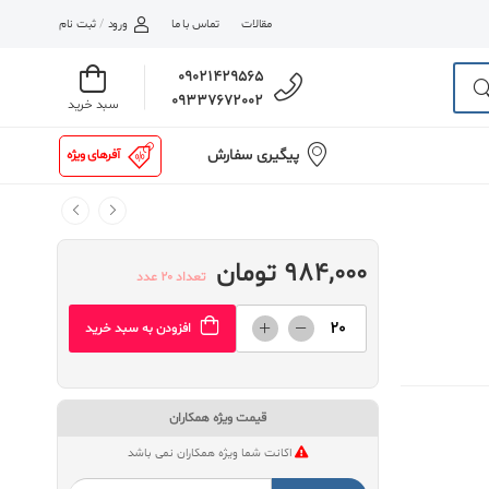
مقالات
تماس با ما
ورود
/
ثبت نام
09021429565
09337672002
سبد خرید
پیگیری سفارش
آفرهای ویژه
984,000 تومان
تعداد 20 عدد
افزودن به سبد خرید
قیمت ویژه همکاران
اکانت شما ویژه همکاران نمی باشد