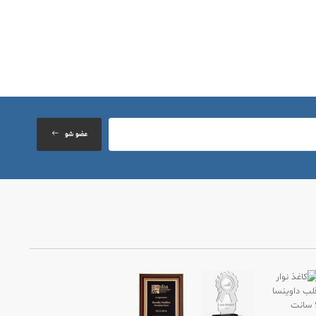
عضو شو